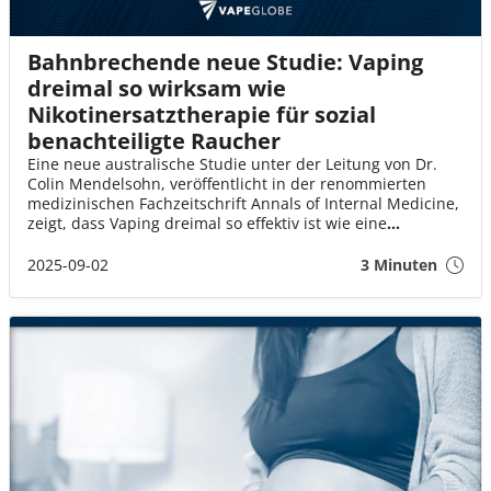
Bahnbrechende neue Studie: Vaping
dreimal so wirksam wie
Nikotinersatztherapie für sozial
benachteiligte Raucher
Eine neue australische Studie unter der Leitung von Dr.
Colin Mendelsohn, veröffentlicht in der renommierten
medizinischen Fachzeitschrift Annals of Internal Medicine,
zeigt, dass Vaping dreimal so effektiv ist wie eine
Nikotinersatztherapie (NRT), um Menschen aus
sozioökonomisch benachteiligten Gruppen beim
2025-09-02
3 Minuten
Rauchausstieg zu helfen.