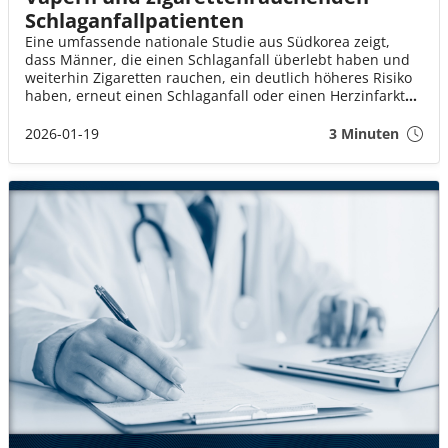
Schlaganfallpatienten
Eine umfassende nationale Studie aus Südkorea zeigt,
dass Männer, die einen Schlaganfall überlebt haben und
weiterhin Zigaretten rauchen, ein deutlich höheres Risiko
haben, erneut einen Schlaganfall oder einen Herzinfarkt
zu erleiden. Die Studie, veröffentlicht im Journal of the
American Heart Association, ist die bisher größte
2026-01-19
3 Minuten
Untersuchung zum Zusammenhang zwischen
herkömmlichen Zigaretten, E‑Zigaretten und
wiederkehrenden kardiovaskulären Ereignissen bei
Schlaganfallüberlebenden.