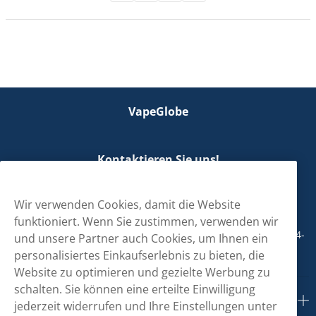
VapeGlobe
Kontaktieren Sie uns!
hallo@vapeglobe.de
Wir verwenden Cookies, damit die Website
+498001800890
funktioniert. Wenn Sie zustimmen, verwenden wir
Mo/Di/Fr: 09-17 Uhr (Pause 12-13) Mi/Do: 10-19 Uhr (Pause 14-
und unsere Partner auch Cookies, um Ihnen ein
15)
personalisiertes Einkaufserlebnis zu bieten, die
Website zu optimieren und gezielte Werbung zu
schalten. Sie können eine erteilte Einwilligung
Kundendienst
jederzeit widerrufen und Ihre Einstellungen unter