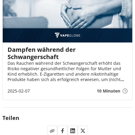
Dampfen während der
Schwangerschaft
Das Rauchen während der Schwangerschaft erhöht das
Risiko negativer gesundheitlicher Folgen für Mutter und
Kind erheblich. E-Zigaretten und andere nikotinhaltige
Produkte haben sich als erfolgreich erwiesen, um (nicht
schwangeren) Rauchern beim Rauchstopp zu helfen.
Untersuchungen haben gezeigt, dass diese Produkte auch
2025-02-07
10 Minuten
schwangeren Raucherinnen helfen können und dass die
regelmäßige Verwendung von E-Zigaretten oder
Nikotinpflastern nicht mit negativen gesundheitlichen
Folgen verbunden ist¹²³.
Teilen