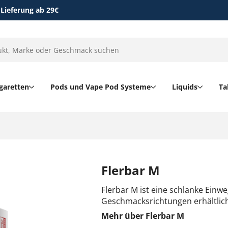
 Lieferung ab 29€
garetten
Pods und Vape Pod Systeme
Liquids
Ta
Flerbar M
Flerbar M ist eine schlanke Einw
Geschmacksrichtungen erhältlich 
Mehr über Flerbar M