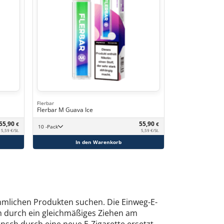
Flerbar
Flerbar M Guava Ice
55,90
55,90
€
€
10 -Pack
5,59 €/St.
5,59 €/St.
In den Warenkorb
ömmlichen Produkten suchen. Die Einweg-E-
ich durch ein gleichmäßiges Ziehen am
sch durch eine neue E-Zigarette ersetzt.