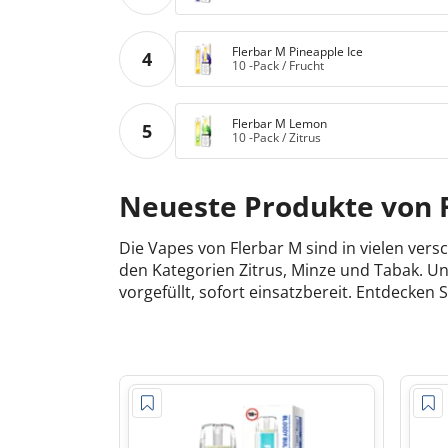
Flerbar M Pineapple Ice
4
10 -Pack
/
Frucht
Flerbar M Lemon
5
10 -Pack
/
Zitrus
Neueste Produkte von 
Die Vapes von Flerbar M sind in vielen ve
den Kategorien Zitrus, Minze und Tabak. U
vorgefüllt, sofort einsatzbereit. Entdecken