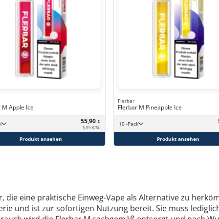
Flerbar
r M Apple Ice
Flerbar M Pineapple Ice
55,90
€
k
10 -Pack
5,59 €/St.
Produkt ansehen
Produkt ansehen
r, die eine praktische Einweg-Vape als Alternative zu herk
erie und ist zur sofortigen Nutzung bereit. Sie muss ledigl
rauch wird die Flerbar M sachgemäß entsorgt und nach Wun