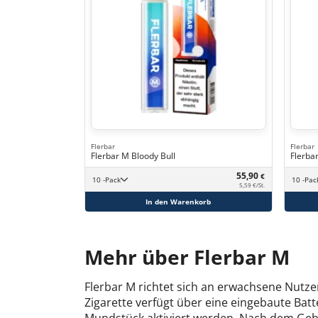
Flerbar
Flerbar
Flerbar M Bloody Bull
Flerba
55,90
€
10 -Pack
10 -Pac
5,59 €/St.
In den Warenkorb
Mehr über Flerbar M
Flerbar M richtet sich an erwachsene Nutze
Zigarette verfügt über eine eingebaute Batt
Mundstück aktiviert werden. Nach dem Geb