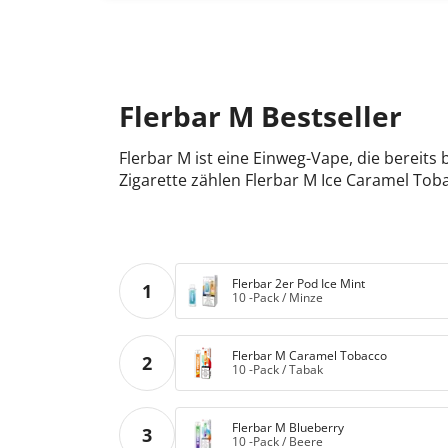
Flerbar M Bestseller
Flerbar M ist eine Einweg-Vape, die bereits
Zigarette zählen Flerbar M Ice Caramel Tob
Flerbar 2er Pod Ice Mint
1
10 -Pack
/
Minze
Flerbar M Caramel Tobacco
2
10 -Pack
/
Tabak
Flerbar M Blueberry
3
10 -Pack
/
Beere