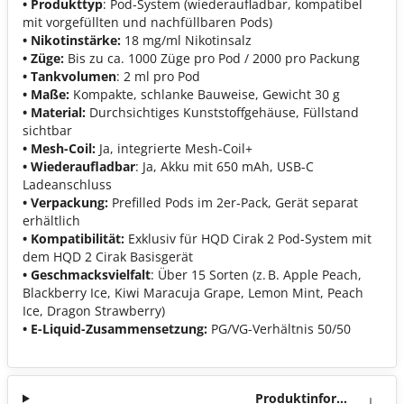
• Produkttyp
: Pod-System (wiederaufladbar, kompatibel
mit vorgefüllten und nachfüllbaren Pods)
• Nikotinstärke:
18 mg/ml Nikotinsalz
• Züge:
Bis zu ca. 1000 Züge pro Pod / 2000 pro Packung
• Tankvolumen
: 2 ml pro Pod
• Maße:
Kompakte, schlanke Bauweise, Gewicht 30 g
• Material:
Durchsichtiges Kunststoffgehäuse, Füllstand
sichtbar
• Mesh-Coil:
Ja, integrierte Mesh-Coil+
• Wiederaufladbar
: Ja, Akku mit 650 mAh, USB-C
Ladeanschluss
• Verpackung:
Prefilled Pods im 2er-Pack, Gerät separat
erhältlich
• Kompatibilität:
Exklusiv für HQD Cirak 2 Pod-System mit
dem HQD 2 Cirak Basisgerät
• Geschmacksvielfalt
: Über 15 Sorten (z. B. Apple Peach,
Blackberry Ice, Kiwi Maracuja Grape, Lemon Mint, Peach
Ice, Dragon Strawberry)
• E-Liquid-Zusammensetzung:
PG/VG-Verhältnis 50/50
Produktinforma