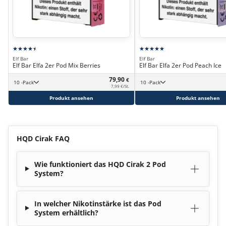
Elf Bar
Elf Bar
Elf Bar Elfa 2er Pod Mix Berries
Elf Bar Elfa 2er Pod Peach Ice
79,90
€
10 -Pack
10 -Pack
7,99 €/St.
Produkt ansehen
Produkt ansehen
HQD Cirak FAQ
Wie funktioniert das HQD Cirak 2 Pod
System?
In welcher Nikotinstärke ist das Pod
System erhältlich?