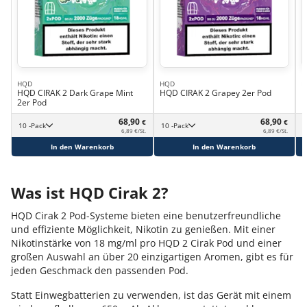
HQD
HQD
H
HQD CIRAK 2 Dark Grape Mint
HQD CIRAK 2 Grapey 2er Pod
H
2er Pod
68,90
68,90
€
€
10 -Pack
10 -Pack
6,89 €/St.
6,89 €/St.
In den Warenkorb
In den Warenkorb
Was ist HQD Cirak 2?
HQD Cirak 2 Pod-Systeme bieten eine benutzerfreundliche
und effiziente Möglichkeit, Nikotin zu genießen. Mit einer
Nikotinstärke von 18 mg/ml pro HQD 2 Cirak Pod und einer
großen Auswahl an über 20 einzigartigen Aromen, gibt es für
jeden Geschmack den passenden Pod.
Statt Einwegbatterien zu verwenden, ist das Gerät mit einem