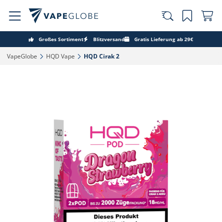
Großes Sortiment
Blitzversand
Gratis Lieferung ab 29€
VapeGlobe‎
HQD Vape‎
HQD Cirak 2 ‎