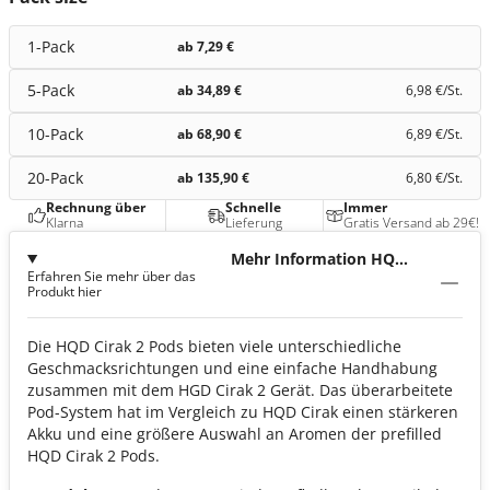
• Kompatibilität:
Exklusiv für HQD Cirak 2 Pod-System mit dem
HQD 2 Cirak Basisgerät
1-Pack
ab 7,29 €
• Geschmacksvielfalt
: Über 15 Sorten (z. B. Apple Peach,
Blackberry Ice, Kiwi Maracuja Grape, Lemon Mint, Peach Ice,
5-Pack
ab 34,89 €
6,98 €
/St.
Dragon Strawberry)
• E-Liquid-Zusammensetzung:
PG/VG-Verhältnis 50/50
10-Pack
ab 68,90 €
6,89 €
/St.
20-Pack
ab 135,90 €
6,80 €
/St.
Rechnung über
Schnelle
Immer
Klarna
Lieferung
Gratis Versand ab 29€!
Mehr Information HQD
Erfahren Sie mehr über das
Cirak 2
Produkt hier
Die HQD Cirak 2 Pods bieten viele unterschiedliche
Geschmacksrichtungen und eine einfache Handhabung
zusammen mit dem HGD Cirak 2 Gerät. Das überarbeitete
Pod-System hat im Vergleich zu HQD Cirak einen stärkeren
Akku und eine größere Auswahl an Aromen der prefilled
HQD Cirak 2 Pods.