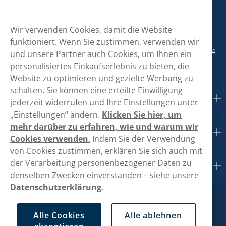
hallo@vapeglobe.de
Wir verwenden Cookies, damit die Website
+498001800890
funktioniert. Wenn Sie zustimmen, verwenden wir
Mo/Di/Fr: 09-17 Uhr (Pause 12-13) Mi/Do: 10-19 Uhr (Pause 14-
und unsere Partner auch Cookies, um Ihnen ein
15)
personalisiertes Einkaufserlebnis zu bieten, die
Website zu optimieren und gezielte Werbung zu
schalten. Sie können eine erteilte Einwilligung
Kundendienst
jederzeit widerrufen und Ihre Einstellungen unter
„Einstellungen“ ändern.
Klicken Sie hier, um
mehr darüber zu erfahren, wie und warum wir
Links
Cookies verwenden
.
Indem Sie der Verwendung
von Cookies zustimmen, erklären Sie sich auch mit
der Verarbeitung personenbezogener Daten zu
Über uns
denselben Zwecken einverstanden – siehe unsere
Datenschutzerklärung
.
Alle Cookies
Alle ablehnen