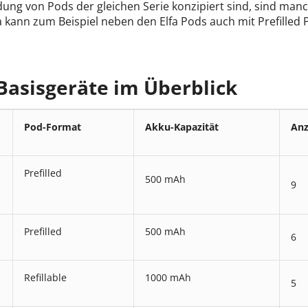
ng von Pods der gleichen Serie konzipiert sind, sind man
a kann zum Beispiel neben den Elfa Pods auch mit Prefille
Basisgeräte im Überblick
Pod-Format
Akku-Kapazität
Anz
Prefilled
500 mAh
9
Prefilled
500 mAh
6
Refillable
1000 mAh
5