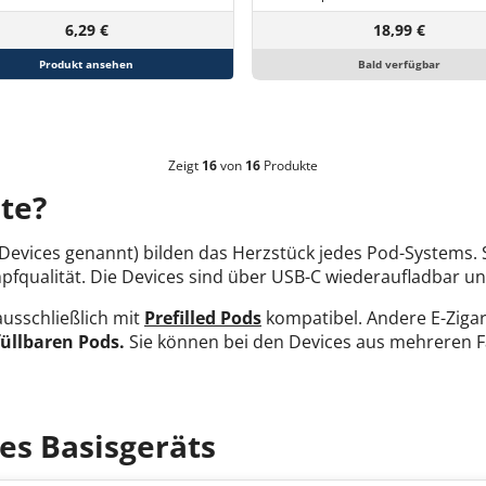
6,29 €
18,99 €
Produkt ansehen
Bald verfügbar
Zeigt
16
von
16
Produkte
te?
evices genannt) bilden das Herzstück jedes Pod-Systems. Sie
fqualität. Die Devices sind über USB-C wiederaufladbar un
ausschließlich mit
Prefilled Pods
kompatibel. Andere E-Ziga
üllbaren Pods.
Sie können bei den Devices aus mehreren Fa
es Basisgeräts