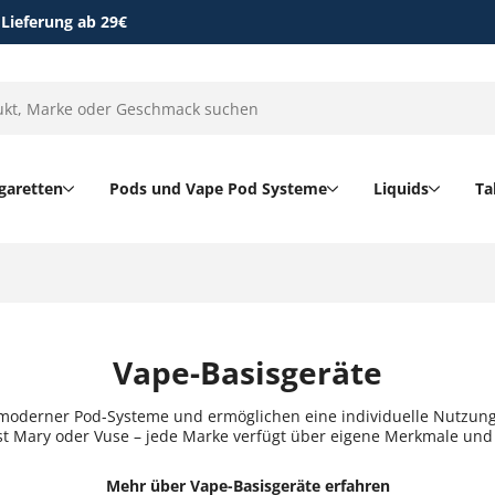
 Lieferung ab 29€
garetten
Pods und Vape Pod Systeme
Liquids
Ta
Vape-Basisgeräte
moderner Pod-Systeme und ermöglichen eine individuelle Nutzung m
ost Mary oder Vuse – jede Marke verfügt über eigene Merkmale und
Mehr über Vape-Basisgeräte erfahren