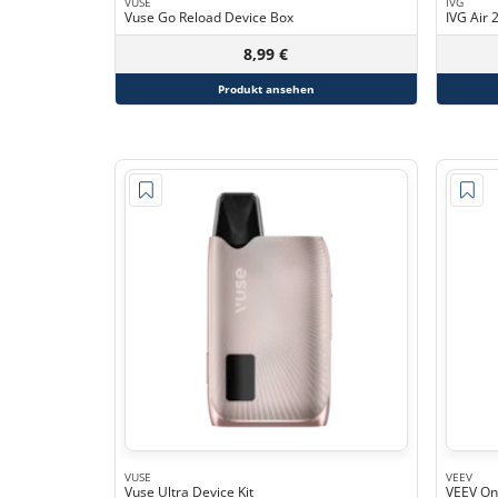
VUSE
IVG
Vuse Go Reload Device Box
IVG Air 
8,99 €
Produkt ansehen
VUSE
VEEV
Vuse Ultra Device Kit
VEEV On