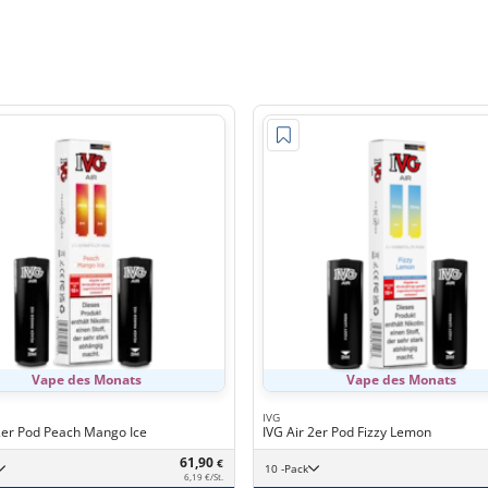
Vape des Monats
Vape des Monats
IVG
2er Pod Peach Mango Ice
IVG Air 2er Pod Fizzy Lemon
61,90
€
10 -Pack
6,19 €/St.