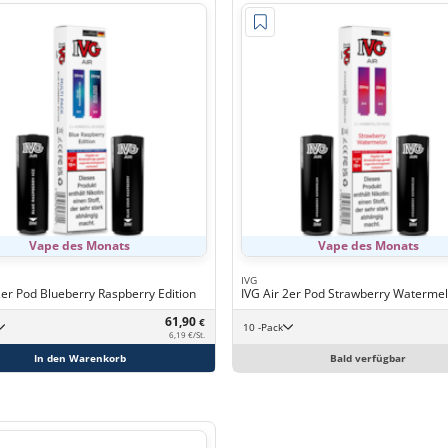
Vape des Monats
Vape des Monats
IVG
2er Pod Blueberry Raspberry Edition
IVG Air 2er Pod Strawberry Waterme
61,90
€
10 -Pack
6,19 €/St.
In den Warenkorb
Bald verfügbar