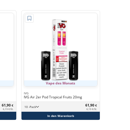
Vape des Monats
IVG
IVG Air 2er Pod Tropical Fruits 20mg
61,90
61,90
€
€
10 -Pack
6,19 €/St.
6,19 €/St.
In den Warenkorb