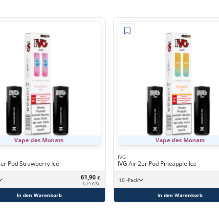
Vape des Monats
Vape des Monats
IVG
2er Pod Strawberry Ice
IVG Air 2er Pod Pineapple Ice
61,90
€
10 -Pack
6,19 €/St.
In den Warenkorb
In den Warenkorb