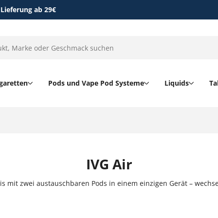
 Lieferung ab 29€
garetten
Pods und Vape Pod Systeme
Liquids
Ta
IVG Air
ebnis mit zwei austauschbaren Pods in einem einzigen Gerät – wech