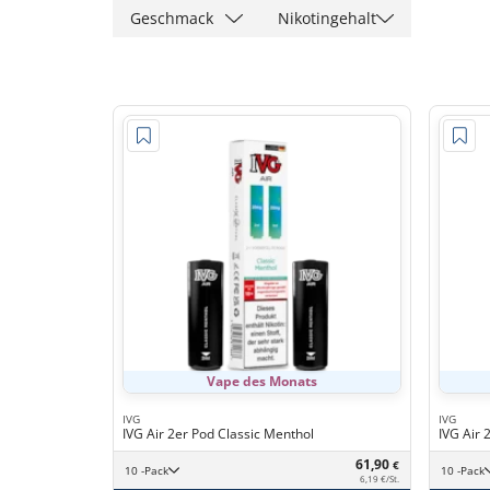
Geschmack
Nikotingehalt
Vape des Monats
IVG
IVG
IVG Air 2er Pod Classic Menthol
IVG Air 
61,90
€
10 -Pack
10 -Pack
6,19 €/St.