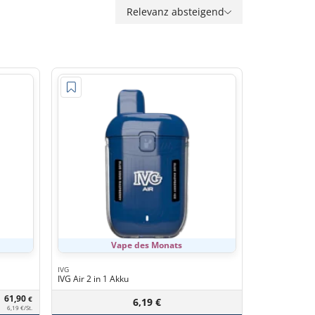
Relevanz absteigend
Vape des Monats
IVG
IVG Air 2 in 1 Akku
61,90
€
6,19 €
6,19 €/St.