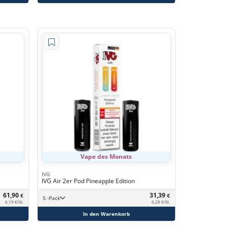
Vape des Monats
IVG
IVG Air 2er Pod Pineapple Edition
61,90
31,39
€
€
5 -Pack
6,19 €/St.
6,28 €/St.
In den Warenkorb