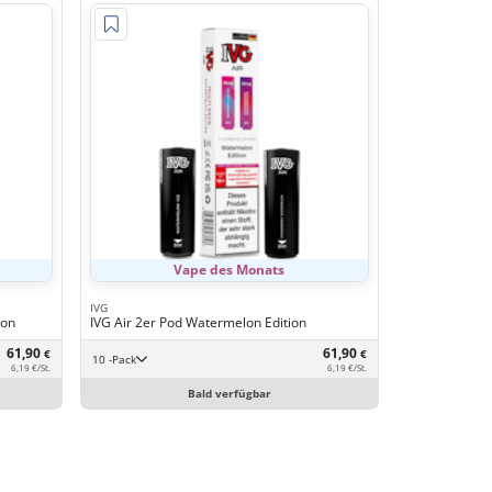
Vape des Monats
IVG
lon
IVG Air 2er Pod Watermelon Edition
61,90
61,90
€
€
10 -Pack
6,19 €/St.
6,19 €/St.
Bald verfügbar