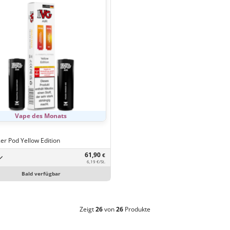
Vape des Monats
2er Pod Yellow Edition
61,90
€
6,19 €/St.
Bald verfügbar
Zeigt
26
von
26
Produkte