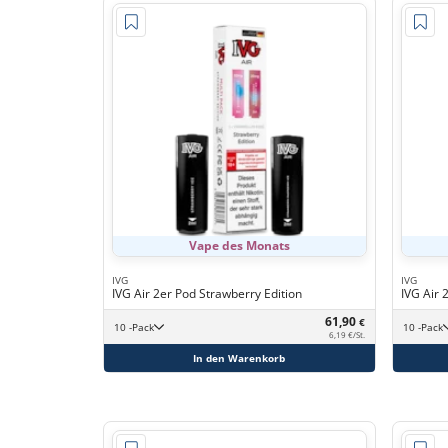
Vape des Monats
IVG
IVG
IVG Air 2er Pod Strawberry Edition
IVG Air 
61,90
€
10 -Pack
10 -Pack
6,19 €/St.
In den Warenkorb