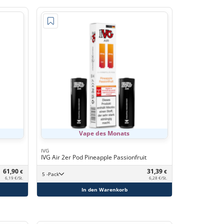
Vape des Monats
IVG
IVG Air 2er Pod Pineapple Passionfruit
61,90
31,39
€
€
5 -Pack
6,19 €/St.
6,28 €/St.
In den Warenkorb