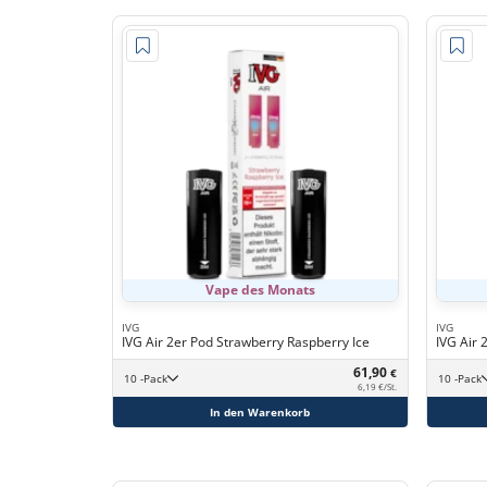
Vape des Monats
IVG
IVG
IVG Air 2er Pod Strawberry Raspberry Ice
IVG Air 
61,90
€
10 -Pack
10 -Pack
6,19 €/St.
In den Warenkorb