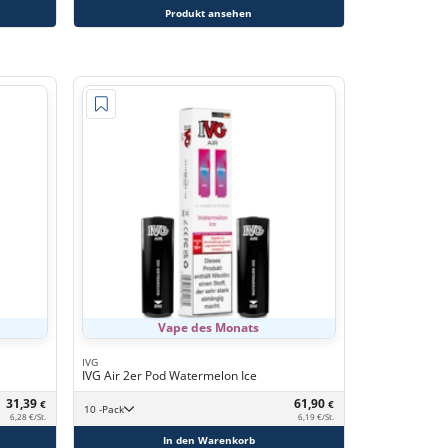
Produkt ansehen
Vape des Monats
IVG
IVG Air 2er Pod Watermelon Ice
31,39
61,90
€
€
10 -Pack
6,28 €/St.
6,19 €/St.
In den Warenkorb