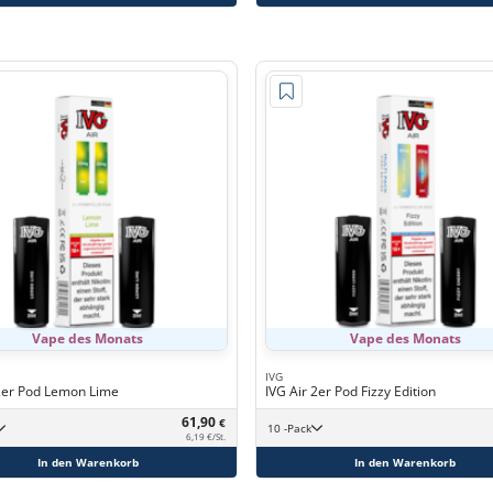
Vape des Monats
Vape des Monats
IVG
 2er Pod Lemon Lime
IVG Air 2er Pod Fizzy Edition
61,90
€
10 -Pack
6,19 €/St.
In den Warenkorb
In den Warenkorb