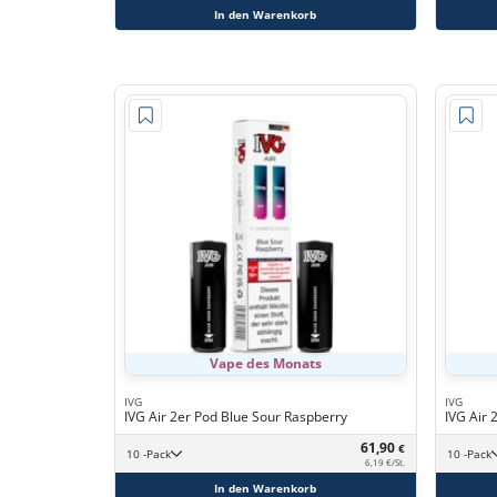
In den Warenkorb
Vape des Monats
IVG
IVG
IVG Air 2er Pod Blue Sour Raspberry
IVG Air 
61,90
€
10 -Pack
10 -Pack
6,19 €/St.
In den Warenkorb