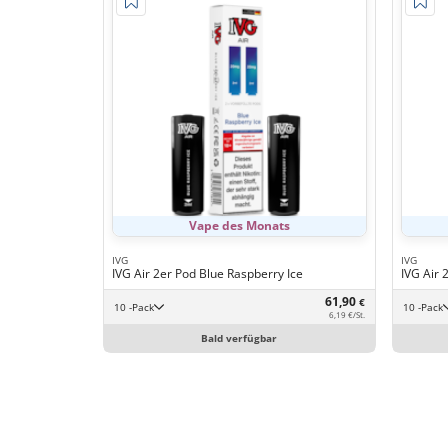
Vape des Monats
IVG
IVG
IVG Air 2er Pod Blue Raspberry Ice
IVG Air 
61,90
€
10 -Pack
10 -Pack
6,19 €/St.
Bald verfügbar