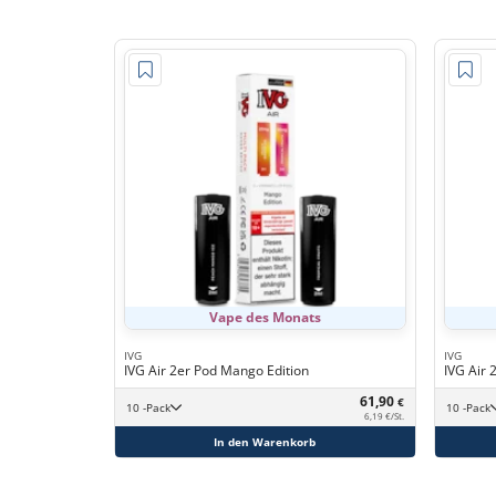
Vape des Monats
IVG
IVG
IVG Air 2er Pod Mango Edition
IVG Air 
61,90
€
10 -Pack
10 -Pack
6,19 €/St.
In den Warenkorb