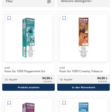
Relevanz absteigend
Filter
VUSE
VUSE
Vuse Go 1000 Peppermint Ice
Vuse Go 1000 Creamy Tobacco
94,90
94,90
€
€
10 -Pack
10 -Pack
9,49 €/St.
9,49 €/St.
Produkt ansehen
In den Warenkorb