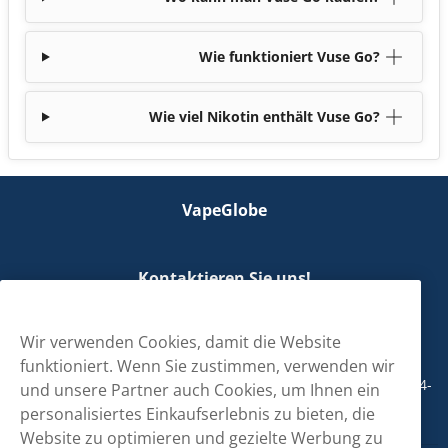
Wie funktioniert Vuse Go?
Wie viel Nikotin enthält Vuse Go?
VapeGlobe
Kontaktieren Sie uns!
hallo@vapeglobe.de
Wir verwenden Cookies, damit die Website
+498001800890
funktioniert. Wenn Sie zustimmen, verwenden wir
Mo/Di/Fr: 09-17 Uhr (Pause 12-13) Mi/Do: 10-19 Uhr (Pause 14-
und unsere Partner auch Cookies, um Ihnen ein
15)
personalisiertes Einkaufserlebnis zu bieten, die
Website zu optimieren und gezielte Werbung zu