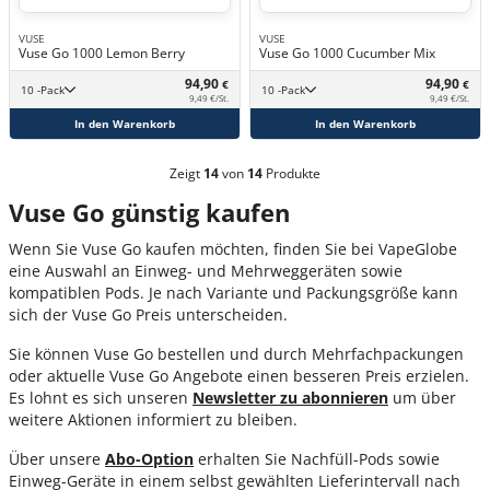
VUSE
VUSE
Vuse Go 1000 Lemon Berry
Vuse Go 1000 Cucumber Mix
94,90
94,90
€
€
10 -Pack
10 -Pack
9,49 €/St.
9,49 €/St.
In den Warenkorb
In den Warenkorb
Zeigt
14
von
14
Produkte
Vuse Go günstig kaufen
Wenn Sie Vuse Go kaufen möchten, finden Sie bei VapeGlobe
eine Auswahl an Einweg- und Mehrweggeräten sowie
kompatiblen Pods. Je nach Variante und Packungsgröße kann
sich der Vuse Go Preis unterscheiden.
Sie können Vuse Go bestellen und durch Mehrfachpackungen
oder aktuelle Vuse Go Angebote einen besseren Preis erzielen.
Es lohnt es sich unseren
Newslette
r zu
abonnieren
um über
weitere Aktionen informiert zu bleiben.
Über unsere
Abo
-Option
erhalten Sie Nachfüll-Pods sowie
Einweg-Geräte in einem selbst gewählten Lieferintervall nach