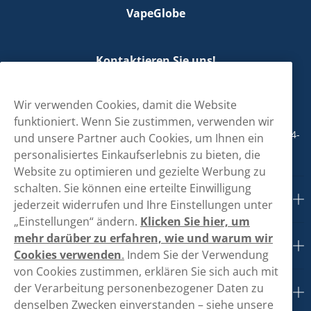
VapeGlobe
Kontaktieren Sie uns!
hallo@vapeglobe.de
Wir verwenden Cookies, damit die Website
+498001800890
funktioniert. Wenn Sie zustimmen, verwenden wir
Mo/Di/Fr: 09-17 Uhr (Pause 12-13) Mi/Do: 10-19 Uhr (Pause 14-
und unsere Partner auch Cookies, um Ihnen ein
15)
personalisiertes Einkaufserlebnis zu bieten, die
Website zu optimieren und gezielte Werbung zu
schalten. Sie können eine erteilte Einwilligung
Kundendienst
jederzeit widerrufen und Ihre Einstellungen unter
„Einstellungen“ ändern.
Klicken Sie hier, um
mehr darüber zu erfahren, wie und warum wir
Links
Cookies verwenden
.
Indem Sie der Verwendung
von Cookies zustimmen, erklären Sie sich auch mit
der Verarbeitung personenbezogener Daten zu
Über uns
denselben Zwecken einverstanden – siehe unsere