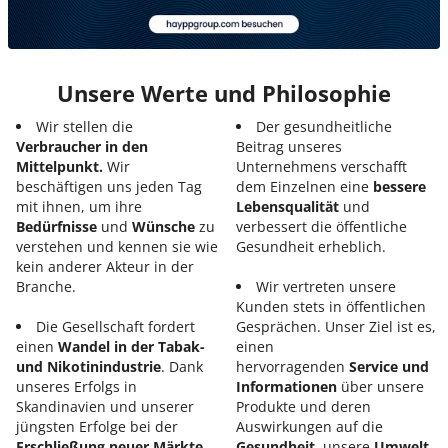
Unsere Werte und Philosophie
Wir stellen die
Der gesundheitliche
Verbraucher in den
Beitrag unseres
Mittelpunkt.
Wir
Unternehmens verschafft
beschäftigen uns jeden Tag
dem Einzelnen eine
bessere
mit ihnen, um ihre
Lebensqualität
und
Bedürfnisse
und
Wünsche
zu
verbessert die öffentliche
verstehen und kennen sie wie
Gesundheit erheblich.
kein anderer Akteur in der
Branche.
Wir vertreten unsere
Kunden stets in öffentlichen
Die Gesellschaft fordert
Gesprächen. Unser Ziel ist es,
einen
Wandel in der Tabak-
einen
und Nikotinindustrie
. Dank
hervorragenden
Service und
unseres Erfolgs in
Informationen
über unsere
Skandinavien und unserer
Produkte und deren
jüngsten Erfolge bei der
Auswirkungen auf die
Erschließung neuer Märkte
Gesundheit,
unsere
Umwelt