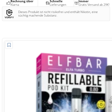
Rechnung über
Schnelle
Immer
Klarna
Lieferungen
Gratis Versand ab 29€!
Dieses Produkt ist nicht risikofrei und enthält Nikotin, eine
süchtig machende Substanz.