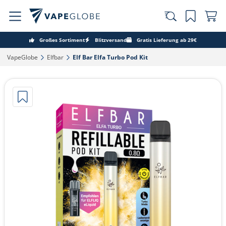
Großes Sortiment
Blitzversand
Gratis Lieferung ab 29€
VapeGlobe‎
Elfbar‎
Elf Bar Elfa Turbo Pod Kit‎