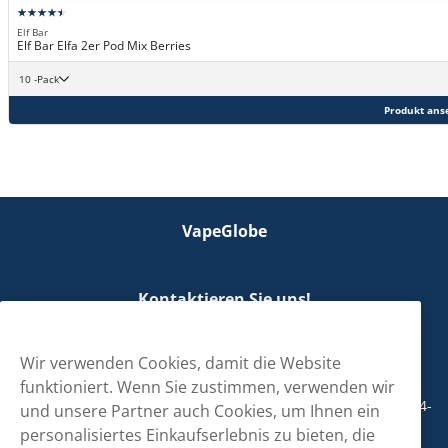
Elf Bar
Elf Bar Elfa 2er Pod Mix Berries
10 -Pack
Produkt ans
VapeGlobe
Kontaktieren Sie uns!
hallo@vapeglobe.de
Wir verwenden Cookies, damit die Website
+498001800890
funktioniert. Wenn Sie zustimmen, verwenden wir
Mo/Di/Fr: 09-17 Uhr (Pause 12-13) Mi/Do: 10-19 Uhr (Pause 14-
und unsere Partner auch Cookies, um Ihnen ein
15)
personalisiertes Einkaufserlebnis zu bieten, die