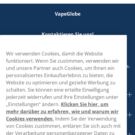
VapeGlobe
Kontaktieren Sie uns!
hallo@vapeglobe.de
Wir verwenden Cookies, damit die Website
+498001800890
funktioniert. Wenn Sie zustimmen, verwenden wir
Mo/Di/Fr: 09-17 Uhr (Pause 12-13) Mi/Do: 10-19 Uhr (Pause 14-
und unsere Partner auch Cookies, um Ihnen ein
15)
personalisiertes Einkaufserlebnis zu bieten, die
Website zu optimieren und gezielte Werbung zu
schalten. Sie können eine erteilte Einwilligung
Kundendienst
jederzeit widerrufen und Ihre Einstellungen unter
„Einstellungen“ ändern.
Klicken Sie hier, um
mehr darüber zu erfahren, wie und warum wir
Links
Cookies verwenden
.
Indem Sie der Verwendung
von Cookies zustimmen, erklären Sie sich auch mit
der Verarbeitung personenbezogener Daten zu
Über uns