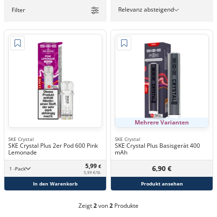
Relevanz absteigend
Filter
Mehrere Varianten
SKE Crystal
SKE Crystal
SKE Crystal Plus 2er Pod 600 Pink
SKE Crystal Plus Basisgerät 400
Lemonade
mAh
5,99
€
6,90 €
1 -Pack
5,99 €/St.
In den Warenkorb
Produkt ansehen
Zeigt
2
von
2
Produkte