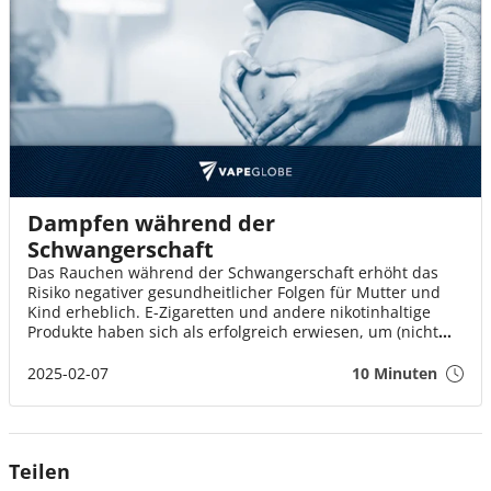
Dampfen während der
Schwangerschaft
Das Rauchen während der Schwangerschaft erhöht das
Risiko negativer gesundheitlicher Folgen für Mutter und
Kind erheblich. E-Zigaretten und andere nikotinhaltige
Produkte haben sich als erfolgreich erwiesen, um (nicht
schwangeren) Rauchern beim Rauchstopp zu helfen.
Untersuchungen haben gezeigt, dass diese Produkte auch
2025-02-07
10 Minuten
schwangeren Raucherinnen helfen können und dass die
regelmäßige Verwendung von E-Zigaretten oder
Nikotinpflastern nicht mit negativen gesundheitlichen
Folgen verbunden ist¹²³.
Teilen