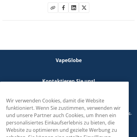
VapeGlobe
Kontaktieren Sie uns!
hallo@vapeglobe.de
Wir verwenden Cookies, damit die Website
+498001800890
funktioniert. Wenn Sie zustimmen, verwenden wir
Mo/Di/Fr: 09-17 Uhr (Pause 12-13) Mi/Do: 10-19 Uhr (Pause 14-
und unsere Partner auch Cookies, um Ihnen ein
15)
personalisiertes Einkaufserlebnis zu bieten, die
Website zu optimieren und gezielte Werbung zu