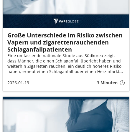
Große Unterschiede im Risiko zwischen
Vapern und zigarettenrauchenden
Schlaganfallpatienten
Eine umfassende nationale Studie aus Südkorea zeigt,
dass Männer, die einen Schlaganfall überlebt haben und
weiterhin Zigaretten rauchen, ein deutlich höheres Risiko
haben, erneut einen Schlaganfall oder einen Herzinfarkt
zu erleiden. Die Studie, veröffentlicht im Journal of the
American Heart Association, ist die bisher größte
2026-01-19
3 Minuten
Untersuchung zum Zusammenhang zwischen
herkömmlichen Zigaretten, E‑Zigaretten und
wiederkehrenden kardiovaskulären Ereignissen bei
Schlaganfallüberlebenden.