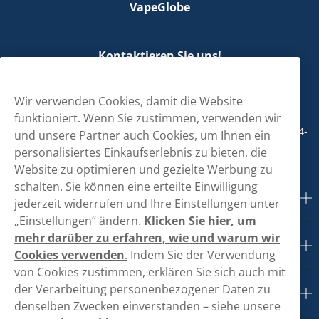
VapeGlobe
Kontaktieren Sie uns!
hallo@vapeglobe.de
Wir verwenden Cookies, damit die Website
+498001800890
funktioniert. Wenn Sie zustimmen, verwenden wir
Mo/Di/Fr: 09-17 Uhr (Pause 12-13) Mi/Do: 10-19 Uhr (Pause 14-
und unsere Partner auch Cookies, um Ihnen ein
15)
personalisiertes Einkaufserlebnis zu bieten, die
Website zu optimieren und gezielte Werbung zu
schalten. Sie können eine erteilte Einwilligung
Kundendienst
jederzeit widerrufen und Ihre Einstellungen unter
„Einstellungen“ ändern.
Klicken Sie hier, um
mehr darüber zu erfahren, wie und warum wir
Links
Cookies verwenden
.
Indem Sie der Verwendung
von Cookies zustimmen, erklären Sie sich auch mit
der Verarbeitung personenbezogener Daten zu
Über uns
denselben Zwecken einverstanden – siehe unsere