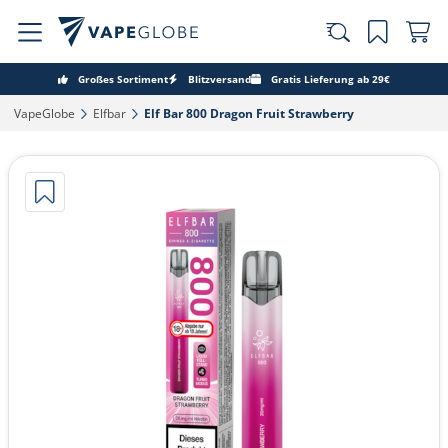
Großes Sortiment
Blitzversand
Gratis Lieferung ab 29€
VapeGlobe‎
Elfbar‎
Elf Bar 800 Dragon Fruit Strawberry‎