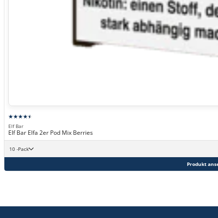
Elf Bar
Elf Bar Elfa 2er Pod Mix Berries
10 -Pack
Produkt ans