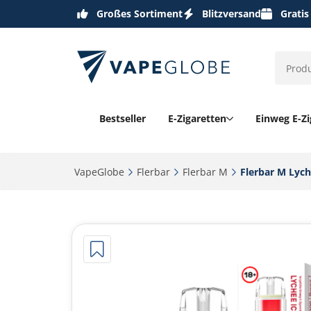
Großes Sortiment
Blitzversand
Gratis
Bestseller
E-Zigaretten
Einweg E-Zi
VapeGlobe‎
Flerbar‎
Flerbar M‎
Flerbar M Lyche