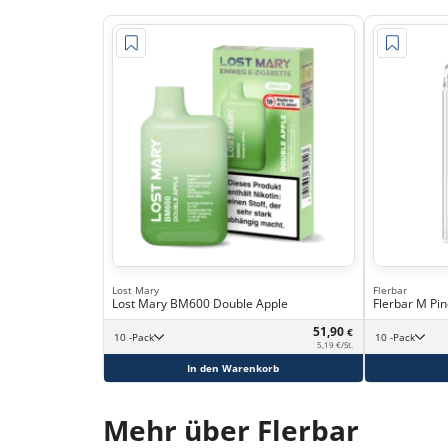
Lost Mary
Flerbar
Lost Mary BM600 Double Apple
Flerbar M Pin
51,90
€
10 -Pack
10 -Pack
5,19 €/St.
In den Warenkorb
Mehr über Flerbar