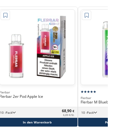
Flerbar
Flerbar 2er Pod Apple Ice
Flerbar
Flerbar M Blueberry
68,90
€
10 -Pack
10 -Pack
6,89 €/St.
In den Warenkorb
Produkt ansehen