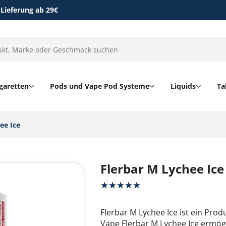
 Lieferung ab 29€
garetten
Pods und Vape Pod Systeme
Liquids
Ta
e Ice‎
Flerbar M Lychee Ice
Flerbar M Lychee Ice ist ein Prod
Vape Flerbar M Lychee Ice ermögl