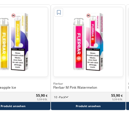
Flerbar
eapple Ice
Flerbar M Pink Watermelon
55,90
55,90
€
€
10 -Pack
5,59 €/St.
5,59 €/St.
Produkt ansehen
Produkt ansehen