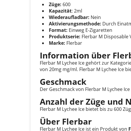
Züge:
600
Kapazität
: 2ml
Wiederaufladbar:
Nein
Aktivierungsmethode:
Durch Einatm
Format:
Einweg E-Zigaretten
Produktserie:
Flerbar M Disposable
Marke:
Flerbar
Information über Fler
Flerbar M Lychee Ice gehört zur Kategori
von 20mg mg/ml. Flerbar M Lychee Ice bie
Geschmack
Der Geschmack von Flerbar M Lychee Ice 
Anzahl der Züge und N
Flerbar M Lychee Ice bietet bis zu 600 Zü
Über Flerbar
Flerbar M Lychee Ice ist ein Produkt von
F