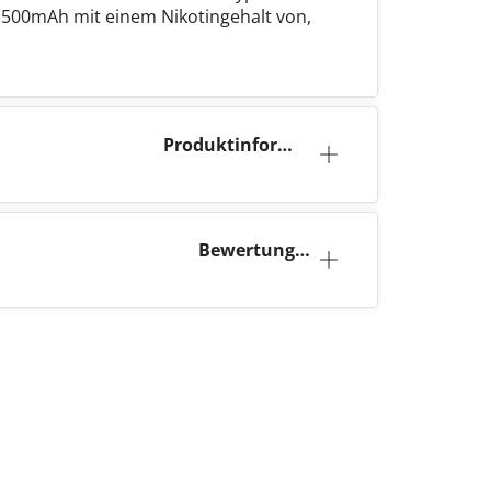
t 500mAh mit einem Nikotingehalt von,
Produktinforma
tion
Bewertunge
n (1)