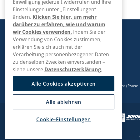
Einwilligung jederzeit widerrufen und Ihre
Einstellungen unter „Einstellungen“
ändern.
Klicken Sie hier, um mehr
darüber zu erfahren, wie und warum
wir Cookies verwenden
.
Indem Sie der
VapeGlobe
Verwendung von Cookies zustimmen,
erklären Sie sich auch mit der
Verarbeitung personenbezogener Daten
Kontaktieren Sie uns!
zu denselben Zwecken einverstanden –
siehe unsere
Datenschutzerklärung
.
hallo@vapeglobe.de
+498001800890
Alle Cookies akzeptieren
Mo/Di/Fr: 09-17 Uhr (Pause 12-13) Mi/Do: 10-19 Uhr (Pause 
15)
Alle ablehnen
Cookie-Einstellungen