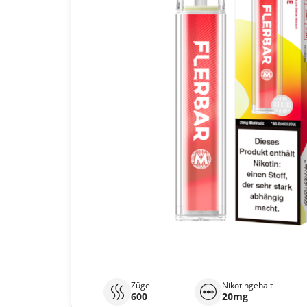
Züge
Nikotingehalt
600
20mg