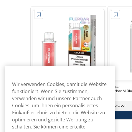
Wir verwenden Cookies, damit die Website
Flerbar
Flerbar
funktioniert. Wenn Sie zustimmen,
Flerbar 2er Pod Cola Ice
Flerbar M Bl
verwenden wir und unsere Partner auch
68,90
Cookies, um Ihnen ein personalisiertes
€
10 -Pack
10 -Pack
6,89 €/St.
Einkaufserlebnis zu bieten, die Website zu
In den Warenkorb
optimieren und gezielte Werbung zu
schalten. Sie können eine erteilte