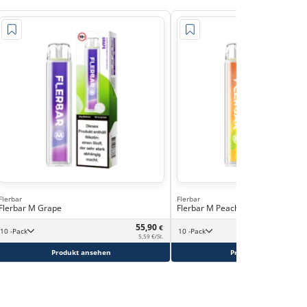
Flerbar
Flerbar
Flerbar M Grape
Flerbar M Peach Ice
55,90
€
10 -Pack
10 -Pack
5,59 €/St.
Produkt ansehen
Produkt ansehen