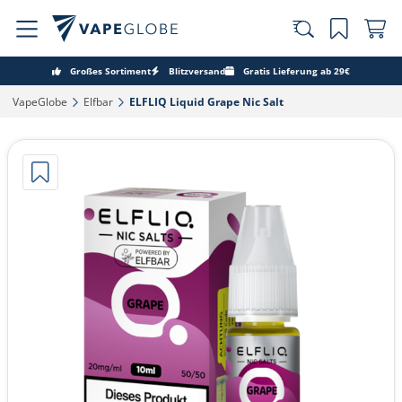
Großes Sortiment
Blitzversand
Gratis Lieferung ab 29€
VapeGlobe‎
Elfbar‎
ELFLIQ Liquid Grape Nic Salt‎