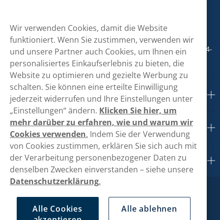
hallo@vapeglobe.de
Wir verwenden Cookies, damit die Website
+498001800890
funktioniert. Wenn Sie zustimmen, verwenden wir
Mo/Di/Fr: 09-17 Uhr (Pause 12-13) Mi/Do: 10-19 Uhr (Pause 14-
und unsere Partner auch Cookies, um Ihnen ein
15)
personalisiertes Einkaufserlebnis zu bieten, die
Website zu optimieren und gezielte Werbung zu
schalten. Sie können eine erteilte Einwilligung
Kundendienst
jederzeit widerrufen und Ihre Einstellungen unter
„Einstellungen“ ändern.
Klicken Sie hier, um
mehr darüber zu erfahren, wie und warum wir
Links
Cookies verwenden
.
Indem Sie der Verwendung
von Cookies zustimmen, erklären Sie sich auch mit
der Verarbeitung personenbezogener Daten zu
Über uns
denselben Zwecken einverstanden – siehe unsere
Datenschutzerklärung
.
Alle Cookies
Alle ablehnen
akzeptieren