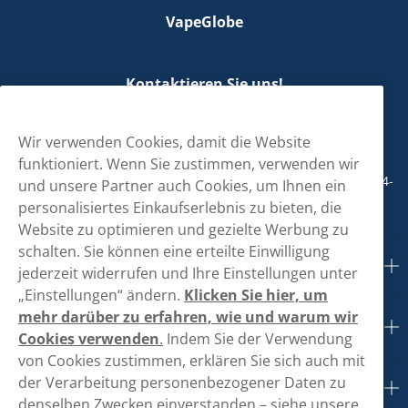
VapeGlobe
Kontaktieren Sie uns!
hallo@vapeglobe.de
Wir verwenden Cookies, damit die Website
+498001800890
funktioniert. Wenn Sie zustimmen, verwenden wir
Mo/Di/Fr: 09-17 Uhr (Pause 12-13) Mi/Do: 10-19 Uhr (Pause 14-
und unsere Partner auch Cookies, um Ihnen ein
15)
personalisiertes Einkaufserlebnis zu bieten, die
Website zu optimieren und gezielte Werbung zu
schalten. Sie können eine erteilte Einwilligung
Kundendienst
jederzeit widerrufen und Ihre Einstellungen unter
„Einstellungen“ ändern.
Klicken Sie hier, um
mehr darüber zu erfahren, wie und warum wir
Links
Cookies verwenden
.
Indem Sie der Verwendung
von Cookies zustimmen, erklären Sie sich auch mit
der Verarbeitung personenbezogener Daten zu
Über uns
denselben Zwecken einverstanden – siehe unsere