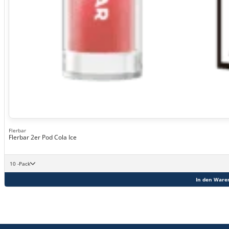
Flerbar
Flerbar 2er Pod Cola Ice
10 -Pack
In den Ware