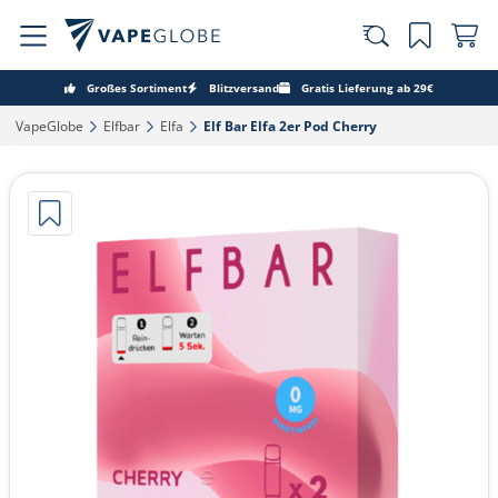
Großes Sortiment
Blitzversand
Gratis Lieferung ab 29€
VapeGlobe‎
Elfbar‎
Elfa‎
Elf Bar Elfa 2er Pod Cherry‎