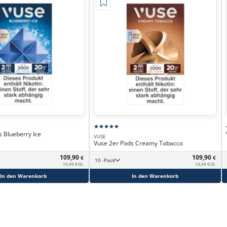
 Blueberry Ice
VUSE
Vuse 2er Pods Creamy Tobacco
109,90
109,90
€
€
10 -Pack
10,99 €/St.
10,99 €/St.
In den Warenkorb
In den Warenkorb