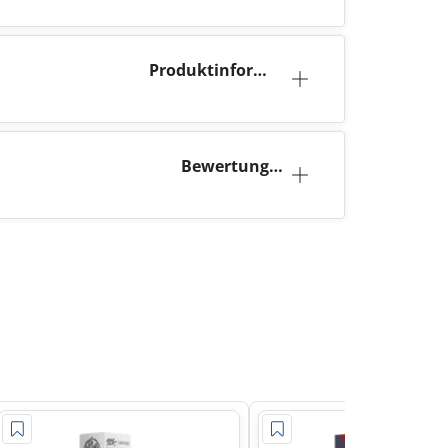
Produktinforma
tion
Bewertunge
n (0)