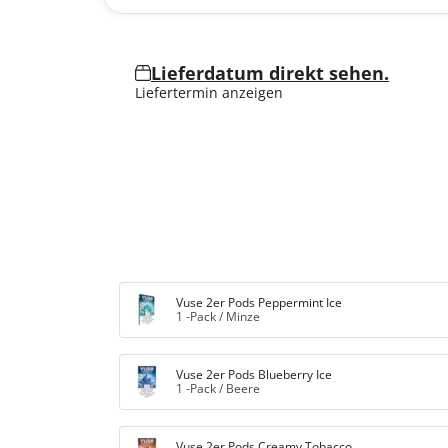
Lieferdatum direkt sehen.
Liefertermin anzeigen
Vuse 2er Pods Peppermint Ice
1 -Pack
/
Minze
Vuse 2er Pods Blueberry Ice
1 -Pack
/
Beere
Vuse 2er Pods Creamy Tobacco