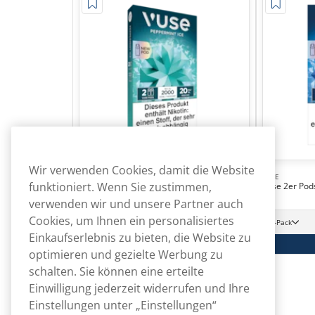
Wir verwenden Cookies, damit die Website
VUSE
funktioniert. Wenn Sie zustimmen,
Vuse 2er Pods
VUSE
Vuse 2er Pods Peppermint Ice
verwenden wir und unsere Partner auch
109,90
Cookies, um Ihnen ein personalisiertes
€
10 -Pack
10 -Pack
10,99 €/St.
Einkaufserlebnis zu bieten, die Website zu
In den Warenkorb
optimieren und gezielte Werbung zu
schalten. Sie können eine erteilte
Einwilligung jederzeit widerrufen und Ihre
Einstellungen unter „Einstellungen“