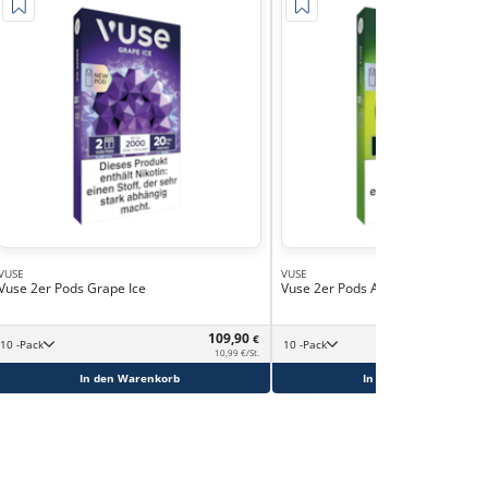
VUSE
VUSE
Vuse 2er Pods Grape Ice
Vuse 2er Pods Apple Sour
109,90
€
10 -Pack
10 -Pack
10,99 €/St.
In den Warenkorb
In den Warenkorb