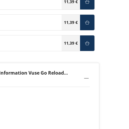
11,39 €
11,39 €
11,39 €
Information Vuse Go Reload
e Pen