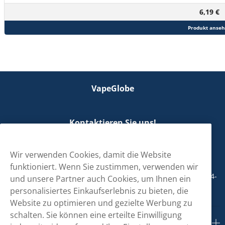
6,19 €
Produkt anse
VapeGlobe
Kontaktieren Sie uns!
hallo@vapeglobe.de
Wir verwenden Cookies, damit die Website
+498001800890
funktioniert. Wenn Sie zustimmen, verwenden wir
Mo/Di/Fr: 09-17 Uhr (Pause 12-13) Mi/Do: 10-19 Uhr (Pause 14-
und unsere Partner auch Cookies, um Ihnen ein
15)
personalisiertes Einkaufserlebnis zu bieten, die
Website zu optimieren und gezielte Werbung zu
schalten. Sie können eine erteilte Einwilligung
Kundendienst