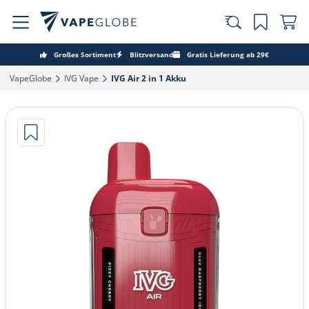
Großes Sortiment
Blitzversand
Gratis Lieferung ab 29€
VapeGlobe‎
IVG Vape‎
IVG Air 2 in 1 Akku‎