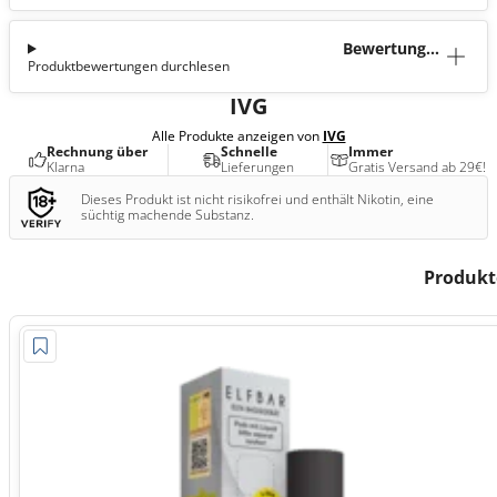
Bewertunge
Produktbewertungen durchlesen
n (0)
IVG
Alle Produkte anzeigen von
IVG
Rechnung über
Schnelle
Immer
Klarna
Lieferungen
Gratis Versand ab 29€!
Dieses Produkt ist nicht risikofrei und enthält Nikotin, eine
süchtig machende Substanz.
Produk