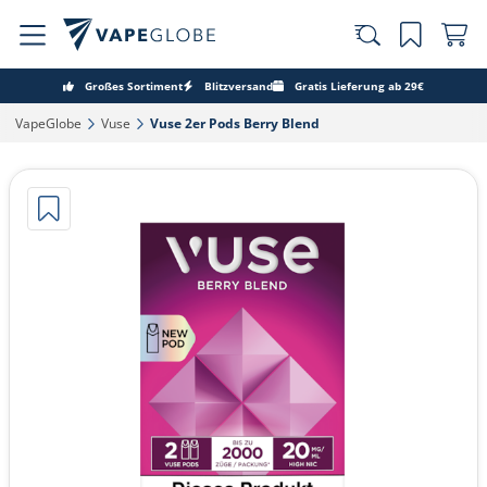
Großes Sortiment
Blitzversand
Gratis Lieferung ab 29€
VapeGlobe‎
Vuse‎
Vuse 2er Pods Berry Blend‎