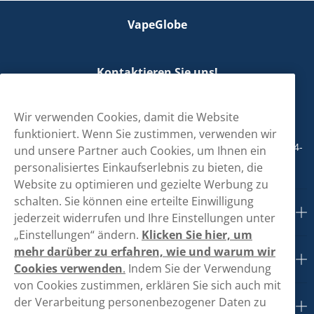
VapeGlobe
Kontaktieren Sie uns!
hallo@vapeglobe.de
Wir verwenden Cookies, damit die Website
+498001800890
funktioniert. Wenn Sie zustimmen, verwenden wir
Mo/Di/Fr: 09-17 Uhr (Pause 12-13) Mi/Do: 10-19 Uhr (Pause 14-
und unsere Partner auch Cookies, um Ihnen ein
15)
personalisiertes Einkaufserlebnis zu bieten, die
Website zu optimieren und gezielte Werbung zu
schalten. Sie können eine erteilte Einwilligung
Kundendienst
jederzeit widerrufen und Ihre Einstellungen unter
„Einstellungen“ ändern.
Klicken Sie hier, um
mehr darüber zu erfahren, wie und warum wir
Links
Cookies verwenden
.
Indem Sie der Verwendung
von Cookies zustimmen, erklären Sie sich auch mit
der Verarbeitung personenbezogener Daten zu
Über uns