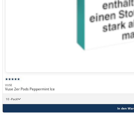
VUSE
Vuse 2er Pods Peppermint Ice
10 -Pack
In den Wa