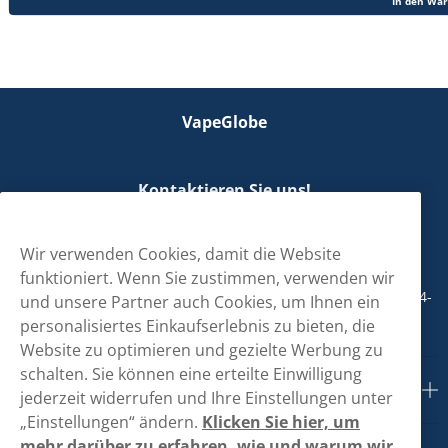
In den Wa
VapeGlobe
Kontaktieren Sie uns!
hallo@vapeglobe.de
Wir verwenden Cookies, damit die Website
+498001800890
funktioniert. Wenn Sie zustimmen, verwenden wir
Mo/Di/Fr: 09-17 Uhr (Pause 12-13) Mi/Do: 10-19 Uhr (Pause 14-
und unsere Partner auch Cookies, um Ihnen ein
15)
personalisiertes Einkaufserlebnis zu bieten, die
Website zu optimieren und gezielte Werbung zu
schalten. Sie können eine erteilte Einwilligung
Kundendienst
jederzeit widerrufen und Ihre Einstellungen unter
„Einstellungen“ ändern.
Klicken Sie hier, um
mehr darüber zu erfahren, wie und warum wir