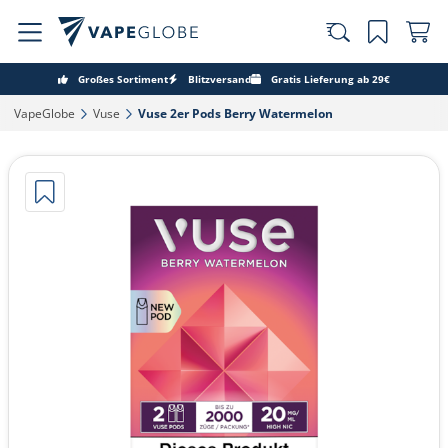
Großes Sortiment
Blitzversand
Gratis Lieferung ab 29€
VapeGlobe‎
Vuse‎
Vuse 2er Pods Berry Watermelon‎