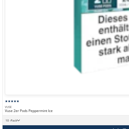
VUSE
Vuse 2er Pods Peppermint Ice
10 -Pack