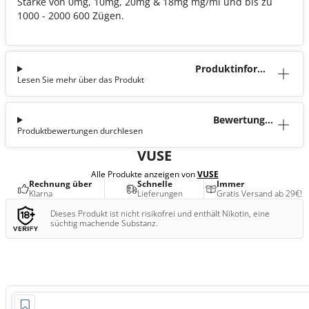
Stärke von 0mg, 10mg, 20mg & 18mg mg/ml und bis zu
1000 - 2000 600 Zügen.
Produktinforma
Lesen Sie mehr über das Produkt
tion
Bewertunge
Produktbewertungen durchlesen
n (5)
VUSE
Alle Produkte anzeigen von
VUSE
Rechnung über
Schnelle
Immer
Klarna
Lieferungen
Gratis Versand ab 29€!
Dieses Produkt ist nicht risikofrei und enthält Nikotin, eine
süchtig machende Substanz.