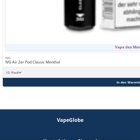
Vape des Mo
IVG
IVG Air 2er Pod Classic Menthol
10 -Pack
In den Warenk
VapeGlobe