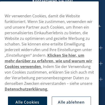
Kontaktieren Sie uns!
hallo@vapeglobe.de
Wir verwenden Cookies, damit die Website
+498001800890
funktioniert. Wenn Sie zustimmen, verwenden wir
Mo/Di/Fr: 09-17 Uhr (Pause 12-13) Mi/Do: 10-19 Uhr (Pause 14-
und unsere Partner auch Cookies, um Ihnen ein
15)
personalisiertes Einkaufserlebnis zu bieten, die
Website zu optimieren und gezielte Werbung zu
schalten. Sie können eine erteilte Einwilligung
Kundendienst
jederzeit widerrufen und Ihre Einstellungen unter
„Einstellungen“ ändern.
Klicken Sie hier, um
mehr darüber zu erfahren, wie und warum wir
Links
Cookies verwenden
.
Indem Sie der Verwendung
von Cookies zustimmen, erklären Sie sich auch mit
der Verarbeitung personenbezogener Daten zu
Über uns
denselben Zwecken einverstanden – siehe unsere
Datenschutzerklärung
.
Alle Cookies
Alle ablehnen