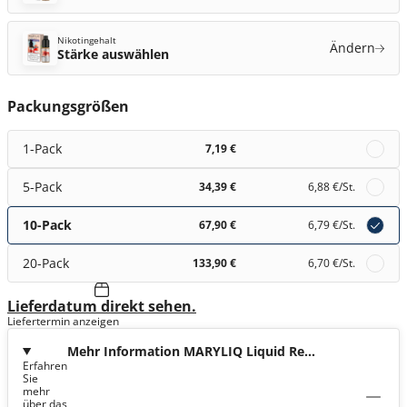
Nikotingehalt
Ändern
Stärke auswählen
Packungsgrößen
1-Pack
7,19 €
5-Pack
34,39 €
6,88 €
/St.
10-Pack
67,90 €
6,79 €
/St.
20-Pack
133,90 €
6,70 €
/St.
Lieferdatum direkt sehen.
Liefertermin anzeigen
Mehr Information MARYLIQ Liquid Red
Erfahren
Apple Ice Nic Salt
Sie
mehr
über das