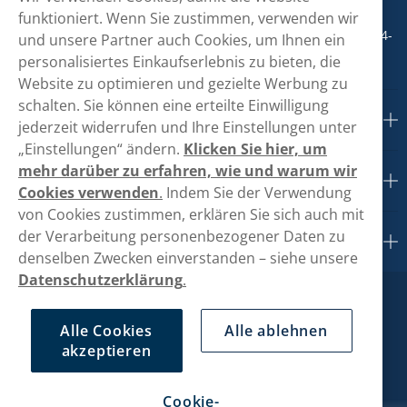
+498001800890
funktioniert. Wenn Sie zustimmen, verwenden wir
Mo/Di/Fr: 09-17 Uhr (Pause 12-13) Mi/Do: 10-19 Uhr (Pause 14-
und unsere Partner auch Cookies, um Ihnen ein
15)
personalisiertes Einkaufserlebnis zu bieten, die
Website zu optimieren und gezielte Werbung zu
schalten. Sie können eine erteilte Einwilligung
Kundendienst
jederzeit widerrufen und Ihre Einstellungen unter
„Einstellungen“ ändern.
Klicken Sie hier, um
mehr darüber zu erfahren, wie und warum wir
Links
Cookies verwenden
.
Indem Sie der Verwendung
von Cookies zustimmen, erklären Sie sich auch mit
der Verarbeitung personenbezogener Daten zu
Über uns
denselben Zwecken einverstanden – siehe unsere
Datenschutzerklärung
.
Alle Cookies
Alle ablehnen
akzeptieren
Cookie-