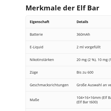
Merkmale der Elf Bar
Eigenschaft
Details
Batterie
360mAh
E-Liquid
2 ml vorgefüllt
Nikotinstärken
20 mg (2 %), 10 mg 
Züge
Bis zu 600
Geschmacksrichtungen
Große Auswahl an v
104×16×16mm (Elf Ba
Maße
(Elf Bar t600)