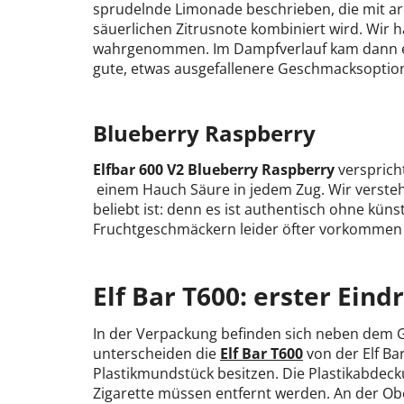
sprudelnde Limonade beschrieben, die mit a
säuerlichen Zitrusnote kombiniert wird. Wir
wahrgenommen. Im Dampfverlauf kam dann eine
gute, etwas ausgefallenere Geschmacksoptio
Blueberry Raspberry
Elfbar 600 V2 Blueberry Raspberry
versprich
einem Hauch Säure in jedem Zug. Wir verste
beliebt ist: denn es ist authentisch ohne kün
Fruchtgeschmäckern leider öfter vorkommen 
Elf Bar T600: erster Ein
In der Verpackung befinden sich neben dem Ger
unterscheiden die
Elf Bar T600
von der Elf Bar
Plastikmundstück besitzen. Die Plastikabdeck
Zigarette müssen entfernt werden. An der Ober