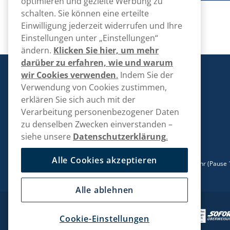
optimieren und gezielte Werbung zu
schalten. Sie können eine erteilte
Einwilligung jederzeit widerrufen und Ihre
Einstellungen unter „Einstellungen“
ändern.
Klicken Sie hier, um mehr
darüber zu erfahren, wie und warum
wir Cookies verwenden
.
Indem Sie der
VapeGlobe
Verwendung von Cookies zustimmen,
erklären Sie sich auch mit der
Verarbeitung personenbezogener Daten
Kontaktieren Sie uns!
zu denselben Zwecken einverstanden –
siehe unsere
Datenschutzerklärung
.
hallo@vapeglobe.de
+498001800890
Alle Cookies akzeptieren
Mo/Di/Fr: 09-17 Uhr (Pause 12-13) Mi/Do: 10-19 Uhr (Pause 
15)
Alle ablehnen
Cookie-Einstellungen