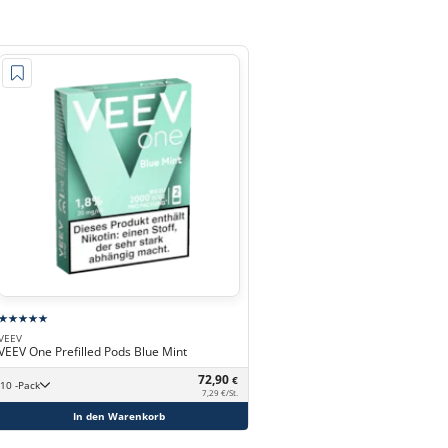
VEEV
VEEV One Prefilled Pods Blue Mint
72,90
€
10 -Pack
7,29 €/St.
In den Warenkorb