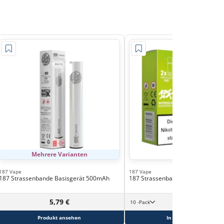
Mehrere Varianten
187 Vape
187 Vape
187 Strassenbande Basisgerät 500mAh
187 Strassenbande Waternelom 2
5,79 €
10 -Pack
Produkt ansehen
In den Warenkorb