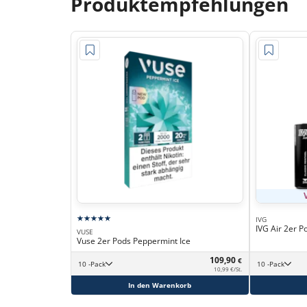
Produktempfehlungen
IVG
IVG Air 2er P
VUSE
Vuse 2er Pods Peppermint Ice
109,90
€
10 -Pack
10 -Pack
10,99 €/St.
In den Warenkorb