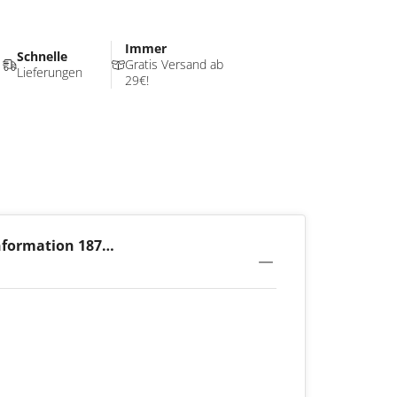
Immer
Schnelle
Gratis Versand ab
Lieferungen
29€!
nformation 187
nbande Black Ize