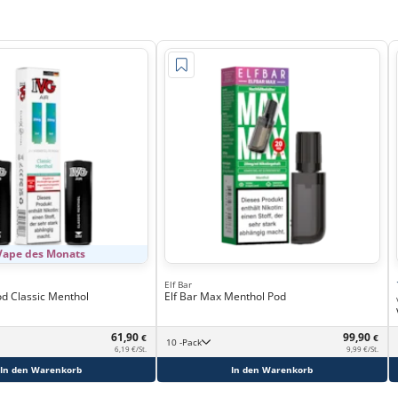
Vape des Monats
Elf Bar
od Classic Menthol
Elf Bar Max Menthol Pod
61,90
99,90
€
€
10 -Pack
6,19 €/St.
9,99 €/St.
In den Warenkorb
In den Warenkorb