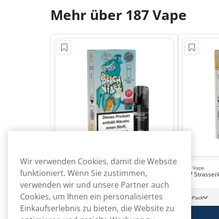
Mehr über 187 Vape
Wir verwenden Cookies, damit die Website
187 Vape
187 Vape
funktioniert. Wenn Sie zustimmen,
187 Strassenbande Beach Vibez
187 Strassen
verwenden wir und unsere Partner auch
45,90
Cookies, um Ihnen ein personalisiertes
€
10 -Pack
10 -Pack
4,59 €/St.
Einkaufserlebnis zu bieten, die Website zu
In den Warenkorb