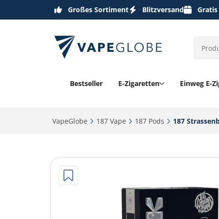
Großes Sortiment
Blitzversand
Gratis
Bestseller
E-Zigaretten
Einweg E-Zi
VapeGlobe‎
187 Vape‎
187 Pods‎
187 Strassenb