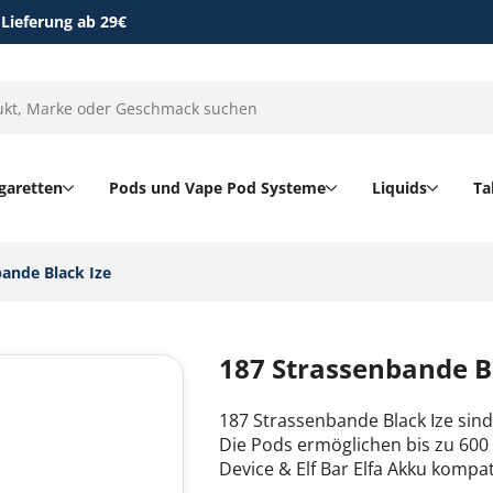
 Lieferung ab 29€
garetten
Pods und Vape Pod Systeme
Liquids
Ta
ande Black Ize‎
187 Strassenbande B
187 Strassenbande Black Ize sind
Die Pods ermöglichen bis zu 600
Device & Elf Bar Elfa Akku kompat