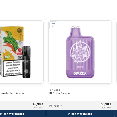
187 Vape
bande Tropicana
187 Box Grape
45,90
50,90
€
€
10 -Pack
4,59 €/St.
5,09 €/St.
In den Warenkorb
In den Warenkorb