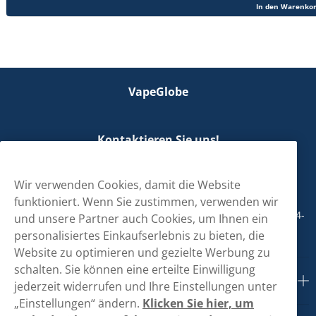
In den Warenko
VapeGlobe
Kontaktieren Sie uns!
hallo@vapeglobe.de
Wir verwenden Cookies, damit die Website
+498001800890
funktioniert. Wenn Sie zustimmen, verwenden wir
Mo/Di/Fr: 09-17 Uhr (Pause 12-13) Mi/Do: 10-19 Uhr (Pause 14-
und unsere Partner auch Cookies, um Ihnen ein
15)
personalisiertes Einkaufserlebnis zu bieten, die
Website zu optimieren und gezielte Werbung zu
schalten. Sie können eine erteilte Einwilligung
Kundendienst
jederzeit widerrufen und Ihre Einstellungen unter
„Einstellungen“ ändern.
Klicken Sie hier, um