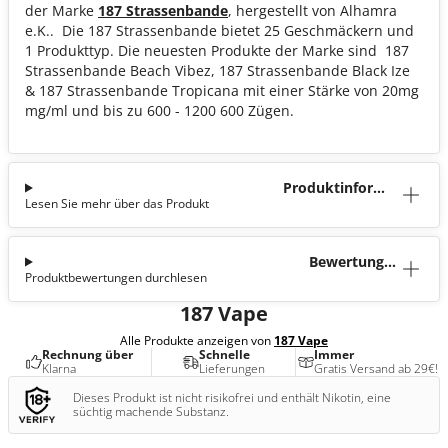
der Marke
187 Strassenbande
, hergestellt von Alhamra
e.K.. Die 187 Strassenbande bietet 25 Geschmäckern und
1 Produkttyp. Die neuesten Produkte der Marke sind 187
Strassenbande Beach Vibez, 187 Strassenbande Black Ize
& 187 Strassenbande Tropicana mit einer Stärke von 20mg
mg/ml und bis zu 600 - 1200 600 Zügen.
Produktinforma
Lesen Sie mehr über das Produkt
tion
Bewertunge
Produktbewertungen durchlesen
n (1)
187 Vape
Alle Produkte anzeigen von
187 Vape
Rechnung über
Schnelle
Immer
Klarna
Lieferungen
Gratis Versand ab 29€!
Dieses Produkt ist nicht risikofrei und enthält Nikotin, eine
süchtig machende Substanz.