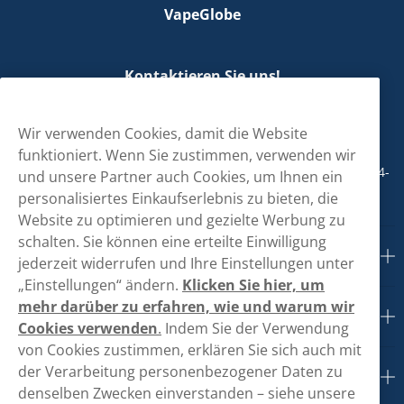
VapeGlobe
Kontaktieren Sie uns!
hallo@vapeglobe.de
Wir verwenden Cookies, damit die Website
+498001800890
funktioniert. Wenn Sie zustimmen, verwenden wir
Mo/Di/Fr: 09-17 Uhr (Pause 12-13) Mi/Do: 10-19 Uhr (Pause 14-
und unsere Partner auch Cookies, um Ihnen ein
15)
personalisiertes Einkaufserlebnis zu bieten, die
Website zu optimieren und gezielte Werbung zu
schalten. Sie können eine erteilte Einwilligung
Kundendienst
jederzeit widerrufen und Ihre Einstellungen unter
„Einstellungen“ ändern.
Klicken Sie hier, um
mehr darüber zu erfahren, wie und warum wir
Links
Cookies verwenden
.
Indem Sie der Verwendung
von Cookies zustimmen, erklären Sie sich auch mit
der Verarbeitung personenbezogener Daten zu
Über uns
denselben Zwecken einverstanden – siehe unsere