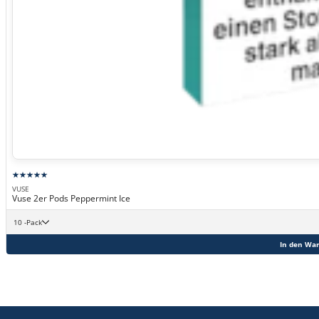
VUSE
Vuse 2er Pods Peppermint Ice
10 -Pack
In den Wa