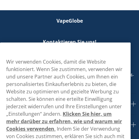
VapeGlobe
Kontaktieren Sie uns!
hallo@vapeglobe.de
Wir verwenden Cookies, damit die Website
+498001800890
funktioniert. Wenn Sie zustimmen, verwenden wir
Mo/Di/Fr: 09-17 Uhr (Pause 12-13) Mi/Do: 10-19 Uhr (Pause 14-
und unsere Partner auch Cookies, um Ihnen ein
15)
personalisiertes Einkaufserlebnis zu bieten, die
Website zu optimieren und gezielte Werbung zu
schalten. Sie können eine erteilte Einwilligung
Kundendienst
jederzeit widerrufen und Ihre Einstellungen unter
„Einstellungen“ ändern.
Klicken Sie hier, um
mehr darüber zu erfahren, wie und warum wir
Links
Cookies verwenden
.
Indem Sie der Verwendung
von Cookies zustimmen, erklären Sie sich auch mit