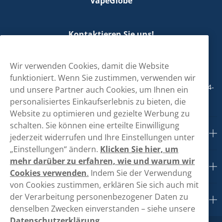
VapeGlobe
Kontaktieren Sie uns!
hallo@vapeglobe.de
Wir verwenden Cookies, damit die Website
+498001800890
funktioniert. Wenn Sie zustimmen, verwenden wir
Mo/Di/Fr: 09-17 Uhr (Pause 12-13) Mi/Do: 10-19 Uhr (Pause 14-
und unsere Partner auch Cookies, um Ihnen ein
15)
personalisiertes Einkaufserlebnis zu bieten, die
Website zu optimieren und gezielte Werbung zu
schalten. Sie können eine erteilte Einwilligung
Kundendienst
jederzeit widerrufen und Ihre Einstellungen unter
„Einstellungen“ ändern.
Klicken Sie hier, um
mehr darüber zu erfahren, wie und warum wir
Links
Cookies verwenden
.
Indem Sie der Verwendung
von Cookies zustimmen, erklären Sie sich auch mit
der Verarbeitung personenbezogener Daten zu
Über uns
denselben Zwecken einverstanden – siehe unsere
Datenschutzerklärung
.