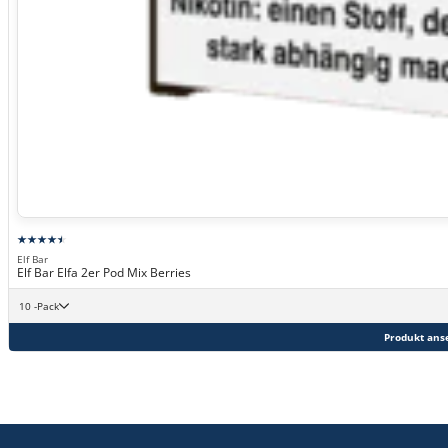
Elf Bar
Elf Bar Elfa 2er Pod Mix Berries
10 -Pack
Produkt ans