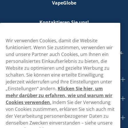
VapeGlobe
Kontaktieren Sie uns!
hallo@vapeglobe.de
Wir verwenden Cookies, damit die Website
+498001800890
funktioniert. Wenn Sie zustimmen, verwenden wir
Mo/Di/Fr: 09-17 Uhr (Pause 12-13) Mi/Do: 10-19 Uhr (Pause 14-
und unsere Partner auch Cookies, um Ihnen ein
15)
personalisiertes Einkaufserlebnis zu bieten, die
Website zu optimieren und gezielte Werbung zu
schalten. Sie können eine erteilte Einwilligung
Kundendienst
jederzeit widerrufen und Ihre Einstellungen unter
„Einstellungen“ ändern.
Klicken Sie hier, um
mehr darüber zu erfahren, wie und warum wir
Links
Cookies verwenden
.
Indem Sie der Verwendung
von Cookies zustimmen, erklären Sie sich auch mit
der Verarbeitung personenbezogener Daten zu
Über uns
denselben Zwecken einverstanden – siehe unsere