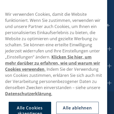
hallo@vapeglobe.de
Wir verwenden Cookies, damit die Website
+498001800890
funktioniert. Wenn Sie zustimmen, verwenden wir
Mo/Di/Fr: 09-17 Uhr (Pause 12-13) Mi/Do: 10-19 Uhr (Pause 14-
und unsere Partner auch Cookies, um Ihnen ein
15)
personalisiertes Einkaufserlebnis zu bieten, die
Website zu optimieren und gezielte Werbung zu
schalten. Sie können eine erteilte Einwilligung
Kundendienst
jederzeit widerrufen und Ihre Einstellungen unter
„Einstellungen“ ändern.
Klicken Sie hier, um
mehr darüber zu erfahren, wie und warum wir
Links
Cookies verwenden
.
Indem Sie der Verwendung
von Cookies zustimmen, erklären Sie sich auch mit
der Verarbeitung personenbezogener Daten zu
Über uns
denselben Zwecken einverstanden – siehe unsere
Datenschutzerklärung
.
Alle Cookies
Alle ablehnen
akzeptieren