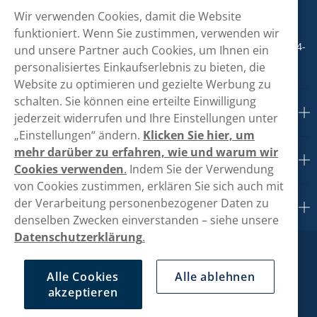
Wir verwenden Cookies, damit die Website
+498001800890
funktioniert. Wenn Sie zustimmen, verwenden wir
Mo/Di/Fr: 09-17 Uhr (Pause 12-13) Mi/Do: 10-19 Uhr (Pause 14-
und unsere Partner auch Cookies, um Ihnen ein
15)
personalisiertes Einkaufserlebnis zu bieten, die
Website zu optimieren und gezielte Werbung zu
schalten. Sie können eine erteilte Einwilligung
Kundendienst
jederzeit widerrufen und Ihre Einstellungen unter
„Einstellungen“ ändern.
Klicken Sie hier, um
mehr darüber zu erfahren, wie und warum wir
Links
Cookies verwenden
.
Indem Sie der Verwendung
von Cookies zustimmen, erklären Sie sich auch mit
der Verarbeitung personenbezogener Daten zu
Über uns
denselben Zwecken einverstanden – siehe unsere
Datenschutzerklärung
.
Alle Cookies
Alle ablehnen
akzeptieren