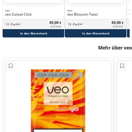
veo
veo
v
veo Sunset Click
veo Blossom Twist
v
65,00
65,00
€
€
10 -Pack
10 -Pack
6,50 €/St.
6,50 €/St.
In den Warenkorb
In den Warenkorb
Mehr über veo