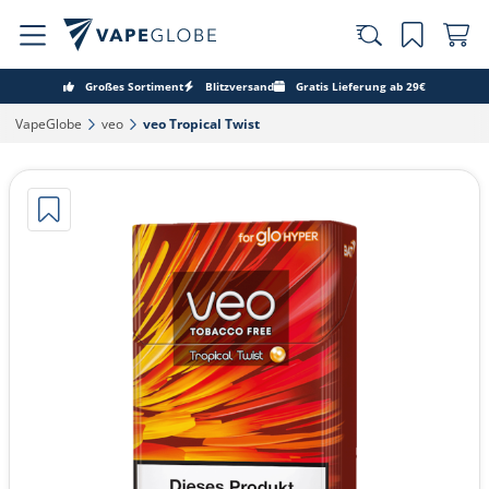
Großes Sortiment
Blitzversand
Gratis Lieferung ab 29€
VapeGlobe‎
veo‎
veo Tropical Twist‎