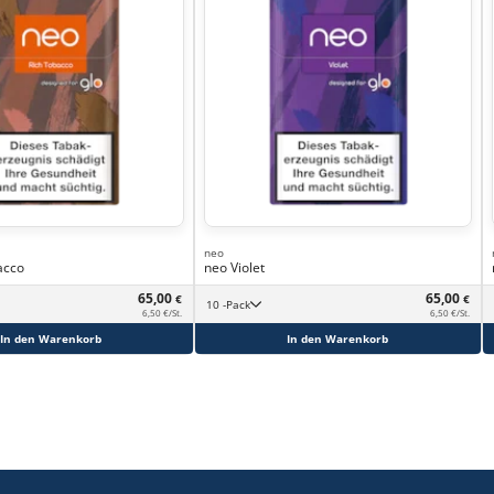
neo
acco
neo Violet
65,00
65,00
€
€
10 -Pack
6,50 €/St.
6,50 €/St.
In den Warenkorb
In den Warenkorb