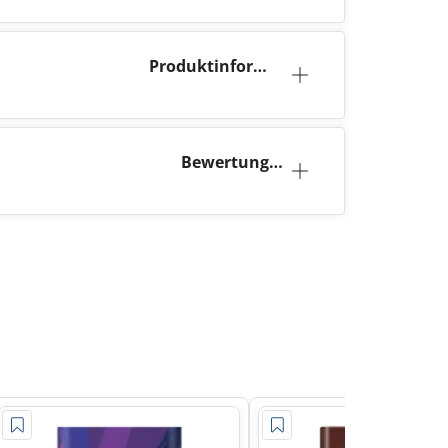
Produktinforma
tion
Bewertunge
n (3)