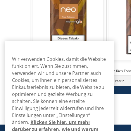
Wir verwenden Cookies, damit die Website
funktioniert. Wenn Sie zustimmen,
neo
neo
neo True Tobacco
neo Rich Tob
verwenden wir und unsere Partner auch
65,00
Cookies, um Ihnen ein personalisiertes
€
10 -Pack
10 -Pack
6,50 €/St.
Einkaufserlebnis zu bieten, die Website zu
In den Warenkorb
optimieren und gezielte Werbung zu
schalten. Sie können eine erteilte
Einwilligung jederzeit widerrufen und Ihre
Einstellungen unter „Einstellungen“
ändern.
Klicken Sie hier, um mehr
darüber zu erfahren, wie und warum