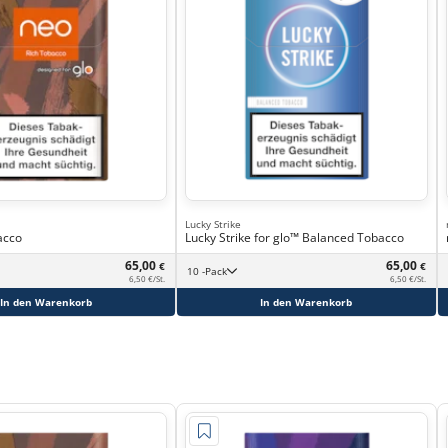
Lucky Strike
acco
Lucky Strike for glo™ Balanced Tobacco
65,00
65,00
€
€
10 -Pack
6,50 €/St.
6,50 €/St.
In den Warenkorb
In den Warenkorb