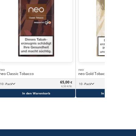
neo
neo
neo Classic Tobacco
neo Gold Tobacco
65,00
€
10 -Pack
10 -Pack
6,50 €/St.
In den Warenkorb
In den Warenkorb