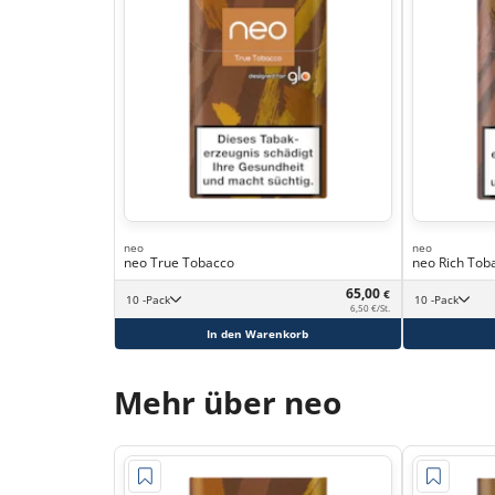
neo
neo
neo True Tobacco
neo Rich Tob
65,00
€
10 -Pack
10 -Pack
6,50 €/St.
In den Warenkorb
Mehr über neo