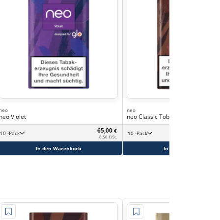
neo
neo
neo Violet
neo Classic Tobacco
65,00
€
10 -Pack
10 -Pack
6,50 €/St.
In den Warenkorb
In den Warenkorb