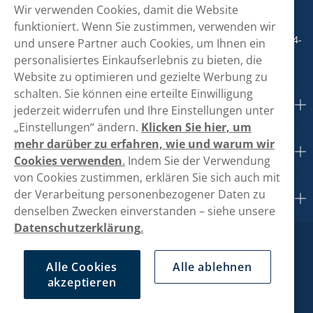
Wir verwenden Cookies, damit die Website
+498001800890
funktioniert. Wenn Sie zustimmen, verwenden wir
Mo/Di/Fr: 09-17 Uhr (Pause 12-13) Mi/Do: 10-19 Uhr (Pause 14-
und unsere Partner auch Cookies, um Ihnen ein
15)
personalisiertes Einkaufserlebnis zu bieten, die
Website zu optimieren und gezielte Werbung zu
schalten. Sie können eine erteilte Einwilligung
Kundendienst
jederzeit widerrufen und Ihre Einstellungen unter
„Einstellungen“ ändern.
Klicken Sie hier, um
mehr darüber zu erfahren, wie und warum wir
Links
Cookies verwenden
.
Indem Sie der Verwendung
von Cookies zustimmen, erklären Sie sich auch mit
der Verarbeitung personenbezogener Daten zu
Über uns
denselben Zwecken einverstanden – siehe unsere
Datenschutzerklärung
.
Alle Cookies
Alle ablehnen
akzeptieren