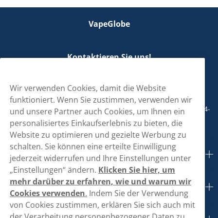
VapeGlobe
Kontaktieren Sie uns!
hallo@vapeglobe.de
Wir verwenden Cookies, damit die Website
+498001800890
funktioniert. Wenn Sie zustimmen, verwenden wir
Mo/Di/Fr: 09-17 Uhr (Pause 12-13) Mi/Do: 10-19 Uhr (Pause 14-
und unsere Partner auch Cookies, um Ihnen ein
15)
personalisiertes Einkaufserlebnis zu bieten, die
Website zu optimieren und gezielte Werbung zu
schalten. Sie können eine erteilte Einwilligung
Kundendienst
jederzeit widerrufen und Ihre Einstellungen unter
„Einstellungen“ ändern.
Klicken Sie hier, um
mehr darüber zu erfahren, wie und warum wir
Links
Cookies verwenden
.
Indem Sie der Verwendung
von Cookies zustimmen, erklären Sie sich auch mit
der Verarbeitung personenbezogener Daten zu