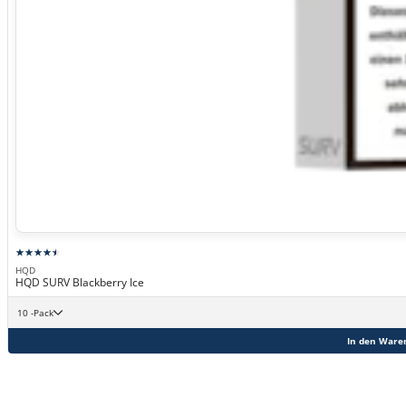
HQD
HQD SURV Blackberry Ice
10 -Pack
In den Ware