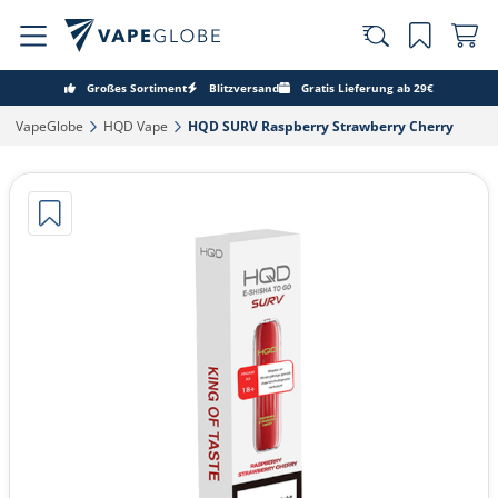
Großes Sortiment
Blitzversand
Gratis Lieferung ab 29€
VapeGlobe‎
HQD Vape‎
HQD SURV Raspberry Strawberry Cherry‎