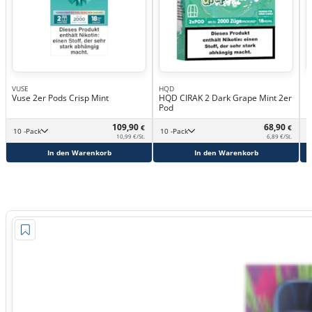
VUSE
HQD
B
Vuse 2er Pods Crisp Mint
HQD CIRAK 2 Dark Grape Mint 2er
B
Pod
109,90
68,90
€
€
10 -Pack
10 -Pack
10,99 €/St.
6,89 €/St.
In den Warenkorb
In den Warenkorb