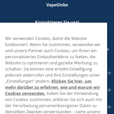
VapeGlobe
Kontaktieren Sie uns!
hallo@vapeglobe.de
Wir verwenden Cookies, damit die Website
+498001800890
funktioniert. Wenn Sie zustimmen, verwenden wir
Mo/Di/Fr: 09-17 Uhr (Pause 12-13) Mi/Do: 10-19 Uhr (Pause 14-
und unsere Partner auch Cookies, um Ihnen ein
15)
personalisiertes Einkaufserlebnis zu bieten, die
Website zu optimieren und gezielte Werbung zu
schalten. Sie können eine erteilte Einwilligung
Kundendienst
jederzeit widerrufen und Ihre Einstellungen unter
„Einstellungen“ ändern.
Klicken Sie hier, um
mehr darüber zu erfahren, wie und warum wir
Links
Cookies verwenden
.
Indem Sie der Verwendung
von Cookies zustimmen, erklären Sie sich auch mit
der Verarbeitung personenbezogener Daten zu
Über uns
denselben Zwecken einverstanden – siehe unsere