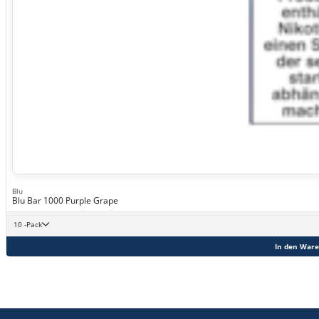
Blu
Blu Bar 1000 Purple Grape
10 -Pack
In den War