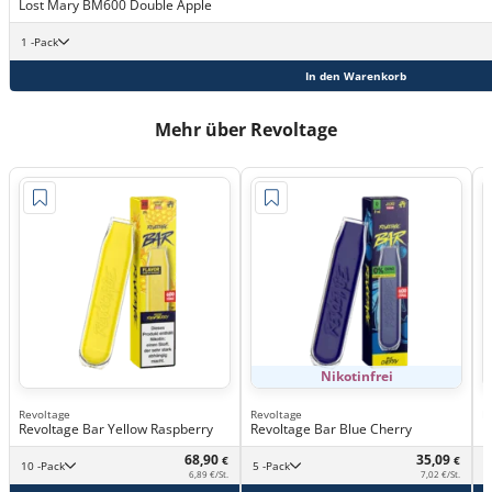
Lost Mary BM600 Double Apple
1 -Pack
In den Warenkorb
Mehr über Revoltage
Nikotinfrei
Revoltage
Revoltage
R
Revoltage Bar Yellow Raspberry
Revoltage Bar Blue Cherry
R
68,90
35,09
€
€
10 -Pack
5 -Pack
6,89 €/St.
7,02 €/St.