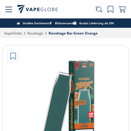
Großes Sortiment
Blitzversand
Gratis Lieferung ab 29€
VapeGlobe‎
Revoltage‎
Revoltage Bar Green Orange‎