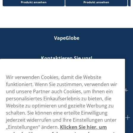
Produkt ansehen
Produkt ansehen
VapeGlobe
Kontaktieren Sie uns!
hallo@vapeglobe.de
Wir verwenden Cookies, damit die Website
+498001800890
funktioniert. Wenn Sie zustimmen, verwenden wir
Mo/Di/Fr: 09-17 Uhr (Pause 12-13) Mi/Do: 10-19 Uhr (Pause 14-
und unsere Partner auch Cookies, um Ihnen ein
15)
personalisiertes Einkaufserlebnis zu bieten, die
Website zu optimieren und gezielte Werbung zu
schalten. Sie können eine erteilte Einwilligung
Kundendienst
jederzeit widerrufen und Ihre Einstellungen unter
„Einstellungen“ ändern.
Klicken Sie hier, um